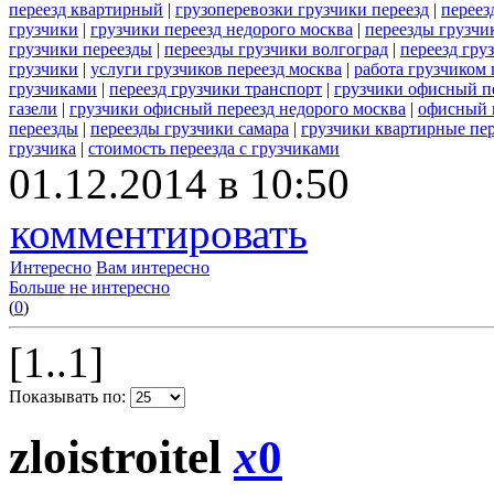
переезд квартирный
|
грузоперевозки грузчики переезд
|
переез
грузчики
|
грузчики переезд недорого москва
|
переезды грузчи
грузчики переезды
|
переезды грузчики волгоград
|
переезд гру
грузчики
|
услуги грузчиков переезд москва
|
работа грузчиком
грузчиками
|
переезд грузчики транспорт
|
грузчики офисный п
газели
|
грузчики офисный переезд недорого москва
|
офисный 
переезды
|
переезды грузчики самара
|
грузчики квартирные пе
грузчика
|
стоимость переезда с грузчиками
01.12.2014 в 10:50
комментировать
Интересно
Вам интересно
Больше не интересно
(
0
)
[1..1]
Показывать по:
zloistroitel
x
0