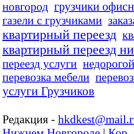
грузчики офисн
новгород
газели с грузчиками
заказ
квартирный переезд
кв
квартирный переезд н
переезд услуги
недорогой
перевозка мебели
перевоз
услуги Грузчиков
Редакция -
hkdkest@mail.r
Нижнем Новгороде
|
Кор. 