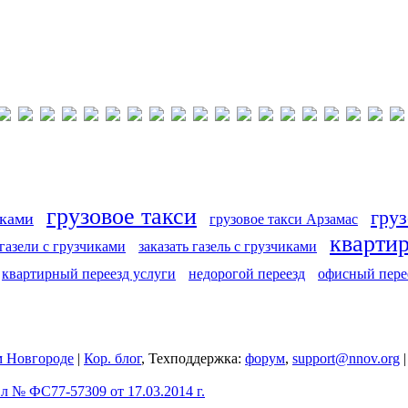
грузовое такси
груз
иками
грузовое такси Арзамас
кварти
 газели с грузчиками
заказать газель с грузчиками
квартирный переезд услуги
недорогой переезд
офисный пере
 Новгороде
|
Кор. блог
, Техподдержка:
форум
,
support@nnov.org
 № ФС77-57309 от 17.03.2014 г.