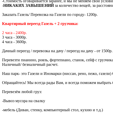
-Стоимость оговаривается заранее, и мы не меняем свои услови
-
НИКАКИХ ЗАВЫШЕНИЙ
за количество вещей, за расстояни
Заказать Газель/ Перевозка на Газели по городу- 1200р.
Квартирный переезд Газель + 2 грузчика:
2 часа - 2400р.
3 часа - 3000р.
4 часа - 3600р.
Дачный переезд / перевозка на дачу / переезд на дачу - от 1500р.
Перевезти пианино, рояль, фортепиано, станок, сейф с грузчик
Наличный/ безналичный расчет.
Наш парк- это Газели и Иномарки (ниссан, рено, пежо, газели) 
Обращайтесь! Мы всегда рады Вам, и всегда поможем выбрать
Перевезём любой груз:
-Вывоз мусора на свалку
-мебель (Диван, стенку, компьютерный стол, кухню и т.д.)