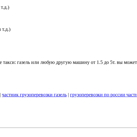
т.д.)
т.д.)
 такси: газель или любую другую машину от 1.5 до 5т. вы можете
|
частник грузоперевозки газель
|
грузоперевозки по россии част