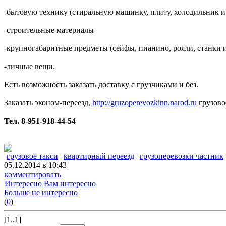
-бытовую технику (стиральную машинку, плиту, холодильник и 
-строительные материалы
-крупногабаритные предметы (сейфы, пианино, рояли, станки и 
-личные вещи.
Есть возможность заказать доставку с грузчиками и без.
Заказать эконом-переезд,
http://gruzoperevozkinn.narod.ru
грузовое
Тел. 8-951-918-44-54
грузовое такси
|
квартирный переезд
|
грузоперевозки частник
05.12.2014 в 10:43
комментировать
Интересно
Вам интересно
Больше не интересно
(
0
)
[1..1]