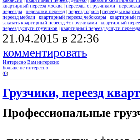
вакансии
|
квартирный переезд дешево
|
заказать квартирный 
квартирный переезд москва
|
переезды с грузчиками
|
перевозк
переезды
|
перевозки переезд
|
переезд офиса
|
переезды кварти
переезд мебели
|
квартирный переезд чебоксары
|
квартирный п
заказать квартирный переезд +с грузчиками
|
квартирный перее
переезд услуги грузчиков
|
квартирный переезд услуги переезд
21.04.2015 в 22:36
комментировать
Интересно
Вам интересно
Больше не интересно
(
0
)
Грузчики, переезд кварт
Профессиональные грузч