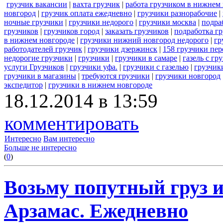
грузчик вакансии
|
вахта грузчик
|
работа грузчиком в нижнем
новгород
|
грузчик оплата ежедневно
|
грузчики разнорабочие
|
ночные грузчики
|
грузчики недорого
|
грузчики москва
|
подра
грузчиков
|
грузчиков город
|
заказать грузчиков
|
подработка г
в нижнем новгороде
|
грузчики нижний новгород недорого
|
гр
работодателей грузчик
|
грузчики дзержинск
|
158 грузчики пер
недорогие грузчики
|
грузчики
|
грузчики в самаре
|
газель с г
услуги Грузчиков
|
грузчики уфа.
|
грузчики с газелью
|
грузчик
грузчики в магазины
|
требуются грузчики
|
грузчики новгород
экспедитор
|
грузчики в нижнем новгороде
18.12.2014 в 13:59
комментировать
Интересно
Вам интересно
Больше не интересно
(
0
)
Возьму попутный груз 
Арзамас. Ежедневно