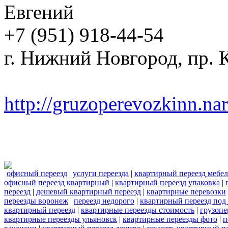
Евгений
+7 (951) 918-44-54
г. Нижний Новгород, пр. К
http://gruzoperevozkinn.na
офисный переезд
|
услуги переезда
|
квартирный переезд мебе
офисный переезд квартирный
|
квартирный переезд упаковка
|
переезд
|
дешевый квартирный переезд
|
квартирные перевозки
переезды воронеж
|
переезд недорого
|
квартирный переезд под
квартирный переезд
|
квартирные переезды стоимость
|
грузопе
квартирные переезды ульяновск
|
квартирные переезды фото
|
п