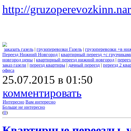
http://gruzoperevozkinn.na
заказать газель
|
грузоперевозки Газель
|
грузоперевозки +в ни
Переезд Нижний Новгород
|
квартирный переезд +с грузчика
новгород цены
|
квартирный переезд нижний новгород
|
переез
заказ газели
|
переезд квартиры
|
дачный переезд
|
переезд 2 кв
офиса
25.07.2015 в 01:50
комментировать
Интересно
Вам интересно
Больше не интересно
(
0
)
Квартирные переезды, 