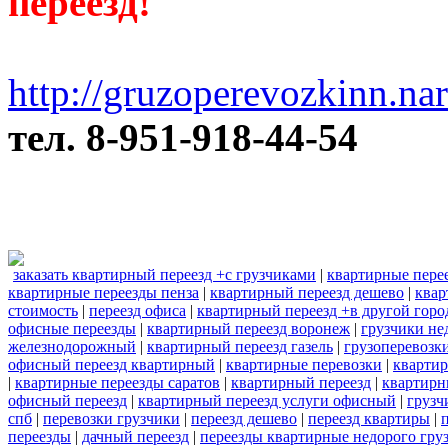
переезд!
http://gruzoperevozkinn.na
тел. 8-951-918-44-54
заказать квартирный переезд +с грузчиками
|
квартирные пере
квартирные переезды пенза
|
квартирный переезд дешево
|
квар
стоимость
|
переезд офиса
|
квартирный переезд +в другой горо
офисные переезды
|
квартирный переезд воронеж
|
грузчики не
железнодорожный
|
квартирный переезд газель
|
грузоперевозки
офисный переезд квартирный
|
квартирные перевозки
|
кварти
|
квартирные переезды саратов
|
квартирный переезд
|
квартирн
офисный переезд
|
квартирный переезд услуги офисный
|
грузч
спб
|
перевозки грузчики
|
переезд дешево
|
переезд квартиры
|
переезды
|
дачный переезд
|
переезды квартирные недорого гру