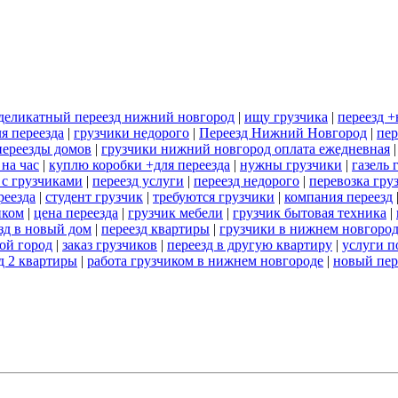
деликатный переезд нижний новгород
|
ищу грузчика
|
переезд 
я переезда
|
грузчики недорого
|
Переезд Нижний Новгород
|
пер
переезды домов
|
грузчики нижний новгород оплата ежедневная
 на час
|
куплю коробки +для переезда
|
нужны грузчики
|
газель 
 с грузчиками
|
переезд услуги
|
переезд недорого
|
перевозка гру
реезда
|
студент грузчик
|
требуются грузчики
|
компания переезд
иком
|
цена переезда
|
грузчик мебели
|
грузчик бытовая техника
|
зд в новый дом
|
переезд квартиры
|
грузчики в нижнем новгоро
гой город
|
заказ грузчиков
|
переезд в другую квартиру
|
услуги п
д 2 квартиры
|
работа грузчиком в нижнем новгороде
|
новый пер