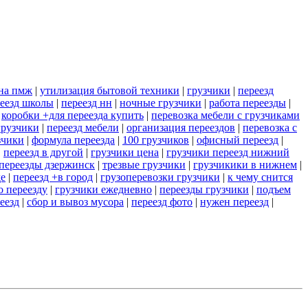
+на пмж
|
утилизация бытовой техники
|
грузчики
|
переезд
еезд школы
|
переезд нн
|
ночные грузчики
|
работа переезды
|
|
коробки +для переезда купить
|
перевозка мебели с грузчиками
грузчики
|
переезд мебели
|
организация переездов
|
перевозка с
зчики
|
формула переезда
|
100 грузчиков
|
офисный переезд
|
|
переезд в другой
|
грузчики цена
|
грузчики переезд нижний
переезды дзержинск
|
трезвые грузчики
|
грузчикики в нижнем
|
де
|
переезд +в город
|
грузоперевозки грузчики
|
к чему снится
о переезду
|
грузчики ежедневно
|
переезды грузчики
|
подъем
еезд
|
сбор и вывоз мусора
|
переезд фото
|
нужен переезд
|