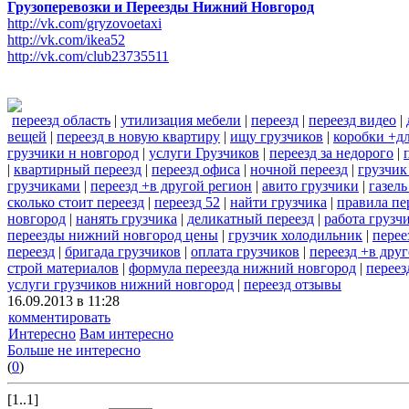
Грузоперевозки и Переезды Нижний Новгород
http://vk.com/gryzovoetaxi
http://vk.com/ikea52
http://vk.com/club23735511
переезд область
|
утилизация мебели
|
переезд
|
переезд видео
|
вещей
|
переезд в новую квартиру
|
ищу грузчиков
|
коробки +дл
грузчики н новгород
|
услуги Грузчиков
|
переезд за недорого
|
|
квартирный переезд
|
переезд офиса
|
ночной переезд
|
грузчик
грузчиками
|
переезд +в другой регион
|
авито грузчики
|
газель
сколько стоит переезд
|
переезд 52
|
найти грузчика
|
правила пе
новгород
|
нанять грузчика
|
деликатный переезд
|
работа грузч
переезды нижний новгород цены
|
грузчик холодильник
|
перее
переезд
|
бригада грузчиков
|
оплата грузчиков
|
переезд +в дру
строй материалов
|
формула переезда нижний новгород
|
переез
услуги грузчиков нижний новгород
|
переезд отзывы
16.09.2013 в 11:28
комментировать
Интересно
Вам интересно
Больше не интересно
(
0
)
[1..1]