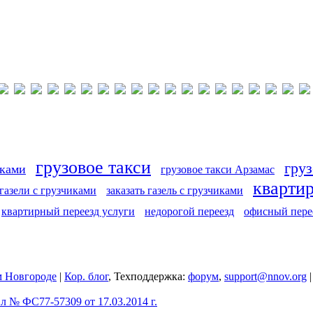
грузовое такси
груз
иками
грузовое такси Арзамас
кварти
 газели с грузчиками
заказать газель с грузчиками
квартирный переезд услуги
недорогой переезд
офисный пере
 Новгороде
|
Кор. блог
, Техподдержка:
форум
,
support@nnov.org
 № ФС77-57309 от 17.03.2014 г.