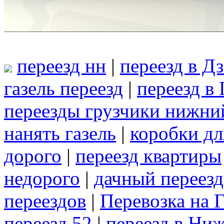
переезд нн
|
переезд в Д
газель переезд
|
переезд в
переезды грузчики нижни
нанять газель
|
коробки дл
дорого
|
переезд квартиры
недорого
|
дачный переезд
переездов
|
Перевозка на 
переезд 52
|
переезд в Ни