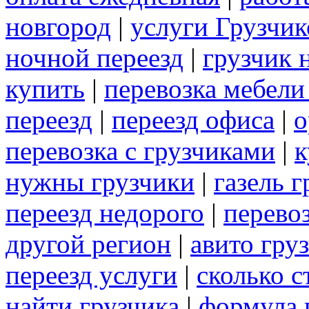
новгород
|
услуги Грузчик
ночной переезд
|
грузчик 
купить
|
перевозка мебели
переезд
|
переезд офиса
|
о
перевозка с грузчиками
|
к
нужны грузчики
|
газель 
переезд недорого
|
перево
другой регион
|
авито гру
переезд услуги
|
сколько с
найти грузчика
|
формула 