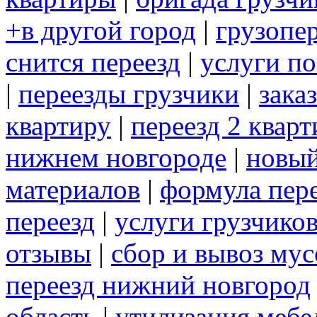
+в другой город
|
грузопе
снится переезд
|
услуги по
|
переезды грузчики
|
зака
квартиру
|
переезд 2 квар
нижнем новгороде
|
новый
материалов
|
формула пер
переезд
|
услуги грузчико
отзывы
|
сбор и вывоз мус
переезд нижний новгород
область
|
утилизация мебе