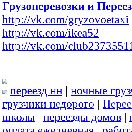
Грузоперевозки и Пере
http://vk.com/gryzovoetaxi
http://vk.com/ikea52
http://vk.com/club2373551
переезд нн
|
ночные гру
грузчики недорого
|
Перее
школы
|
переезды домов
|
оплата ежедневная
|
работ