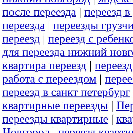
после переезда
|
переезд в
переезда
|
переезды грузч
переезд
|
переезд с ребенк
для переезда нижний нов
квартира переезд
|
переез
работа с переездом
|
перее
переезд в санкт петербург
квартирные переезды
|
Пе
переезды квартирные
|
кв
Новгород
|
переезд кварти