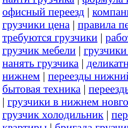
офисный переезд
|
компан
грузчики цена
|
правила п
требуются грузчики
|
рабо
грузчик мебели
|
грузчики
нанять грузчика
|
деликат
нижнем
|
переезды нижни
бытовая техника
|
переезд
|
грузчики в нижнем новг
грузчик холодильник
|
пер
квартиры
|
бригада грузчи