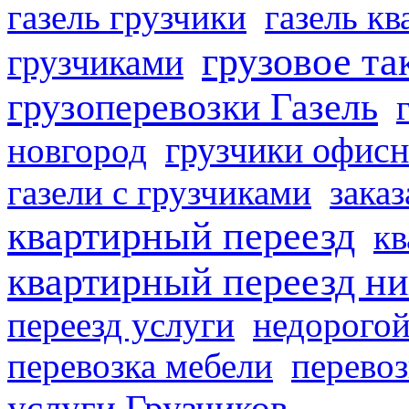
газель грузчики
газель к
грузовое та
грузчиками
грузоперевозки Газель
грузчики офисн
новгород
газели с грузчиками
заказ
квартирный переезд
кв
квартирный переезд н
переезд услуги
недорогой
перевозка мебели
перевоз
услуги Грузчиков