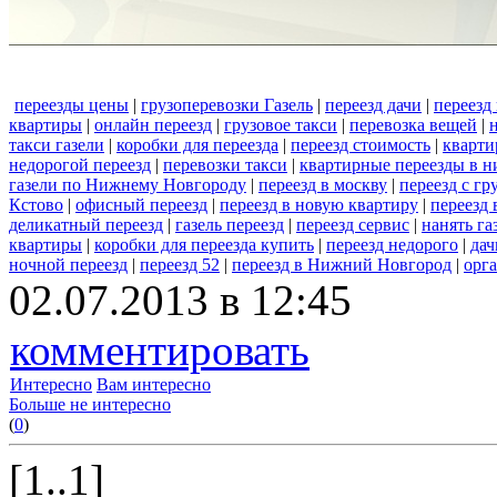
переезды цены
|
грузоперевозки Газель
|
переезд дачи
|
переезд
квартиры
|
онлайн переезд
|
грузовое такси
|
перевозка вещей
|
такси газели
|
коробки для переезда
|
переезд стоимость
|
кварти
недорогой переезд
|
перевозки такси
|
квартирные переезды в 
газели по Нижнему Новгороду
|
переезд в москву
|
переезд с г
Кстово
|
офисный переезд
|
переезд в новую квартиру
|
переезд
деликатный переезд
|
газель переезд
|
переезд сервис
|
нанять га
квартиры
|
коробки для переезда купить
|
переезд недорого
|
дач
ночной переезд
|
переезд 52
|
переезд в Нижний Новгород
|
орг
02.07.2013 в 12:45
комментировать
Интересно
Вам интересно
Больше не интересно
(
0
)
[1..1]