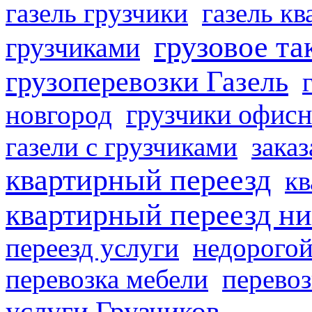
газель грузчики
газель к
грузовое та
грузчиками
грузоперевозки Газель
грузчики офисн
новгород
газели с грузчиками
заказ
квартирный переезд
кв
квартирный переезд н
переезд услуги
недорогой
перевозка мебели
перевоз
услуги Грузчиков