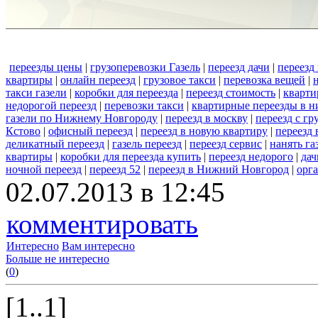
переезды цены
|
грузоперевозки Газель
|
переезд дачи
|
переезд
квартиры
|
онлайн переезд
|
грузовое такси
|
перевозка вещей
|
такси газели
|
коробки для переезда
|
переезд стоимость
|
кварти
недорогой переезд
|
перевозки такси
|
квартирные переезды в 
газели по Нижнему Новгороду
|
переезд в москву
|
переезд с г
Кстово
|
офисный переезд
|
переезд в новую квартиру
|
переезд
деликатный переезд
|
газель переезд
|
переезд сервис
|
нанять га
квартиры
|
коробки для переезда купить
|
переезд недорого
|
дач
ночной переезд
|
переезд 52
|
переезд в Нижний Новгород
|
орг
02.07.2013 в 12:45
комментировать
Интересно
Вам интересно
Больше не интересно
(
0
)
[1..1]