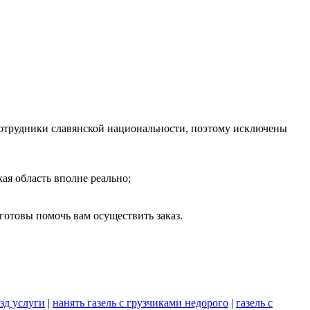
 сотрудники славянской национальности, поэтому исключены
ая область вполне реально;
отовы помочь вам осуществить заказ.
зд услуги
|
нанять газель с грузчиками недорого
|
газель с