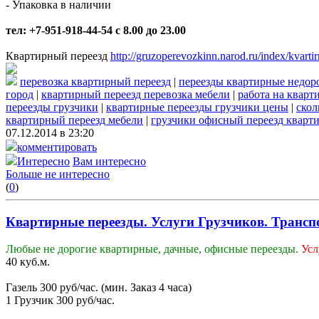
- Упаковка в наличии
тел: +7-951-918-44-54 c 8.00 до 23.00
Квартирный переезд
http://gruzoperevozkinn.narod.ru/index/kvarti
перевозка квартирный переезд
|
переезды квартирные недор
город
|
квартирный переезд перевозка мебели
|
работа на кварт
переезды грузчики
|
квартирные переезды грузчики цены
|
скол
квартирный переезд мебели
|
грузчики офисный переезд кварт
07.12.2014 в 23:20
комментировать
Интересно
Вам интересно
Больше не интересно
(
0
)
Квартирные переезды. Услуги Грузчиков. Трансп
Любые не дорогие квартирные, дачные, офисные переезды.
Усл
40 куб.м.
Газель 300 руб/час. (мин. Заказ 4 часа)
1 Грузчик 300 руб/час.