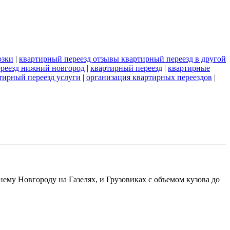
озки
|
квартирный переезд отзывы квартирный переезд в другой
реезд нижний новгород
|
квартирный переезд
|
квартирные
тирный переезд услуги
|
организация квартирных переездов
|
нему Новгороду на Газелях, и Грузовиках с объемом кузова до