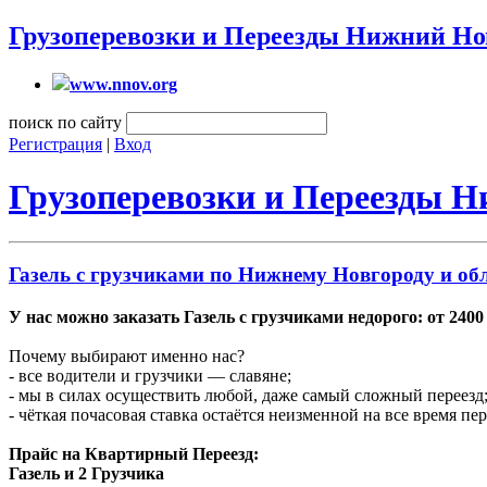
Грузоперевозки и Переезды Нижний Но
www.nnov.org
поиск по сайту
Регистрация
|
Вход
Грузоперевозки и Переезды 
Газель с грузчиками по Нижнему Новгороду и об
У нас можно заказать Газель с грузчиками недорого: от 240
Почему выбирают именно нас?
- все водители и грузчики — славяне;
- мы в силах осуществить любой, даже самый сложный переезд
- чёткая почасовая ставка остаётся неизменной на все время пе
Прайс на Квартирный Переезд:
Газель и 2 Грузчика