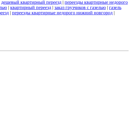
|
дешевый квартирный переезд
|
переезды квартирные недорого
елью
|
квартирный переезд
|
заказ грузчиков с газелью
|
газель
еезд
|
переезды квартирные недорого нижний новгород
|