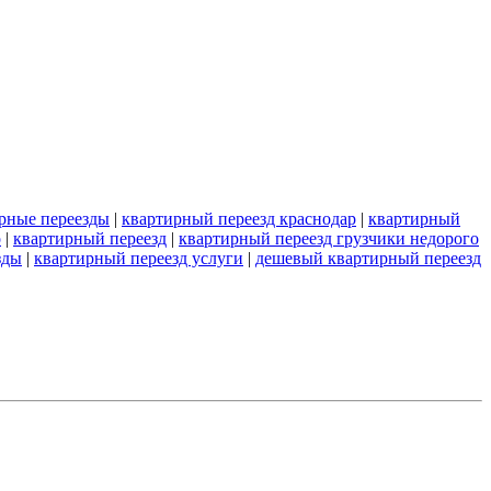
ирные переезды
|
квартирный переезд краснодар
|
квартирный
о
|
квартирный переезд
|
квартирный переезд грузчики недорого
зды
|
квартирный переезд услуги
|
дешевый квартирный переезд