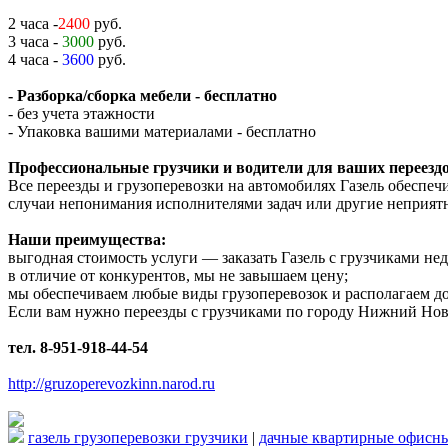
2 часа -
2400
руб.
3 часа -
3000
руб.
4 часа -
3600
руб.
- Разборка/сборка мебели - бесплатно
- без учета этажности
- Упаковка вашими материалами - бесплатно
Профессиональные грузчики и водители для ваших переездо
Все переезды и грузоперевозки на автомобилях Газель обеспе
случаи непонимания исполнителями задач или другие неприят
Наши преимущества:
выгодная стоимость услуги — заказать Газель с грузчиками н
в отличие от конкурентов, мы не завышаем цену;
мы обеспечиваем любые виды грузоперевозок и располагаем д
Если вам нужно переезды с грузчиками по городу Нижний Новг
тел. 8-951-918-44-54
http://gruzoperevozkinn.narod.ru
газель грузоперевозки грузчики
|
дачные квартирные офисны