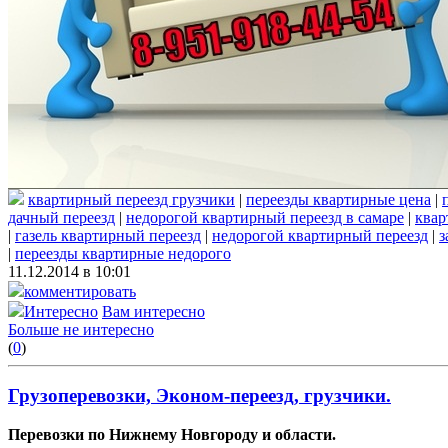
квартирный переезд грузчики
|
переезды квартирные цена
|
дачный переезд
|
недорогой квартирный переезд в самаре
|
квар
|
газель квартирный переезд
|
недорогой квартирный переезд
|
з
|
переезды квартирные недорого
11.12.2014 в 10:01
комментировать
Интересно
Вам интересно
Больше не интересно
(
0
)
Грузоперевозки, Эконом-переезд, грузчики.
Перевозки по Нижнему Новгороду и области.