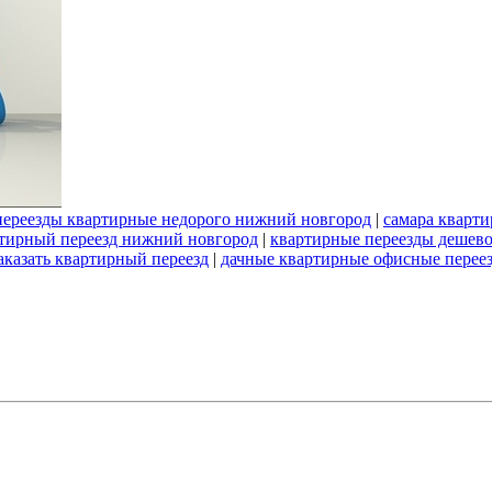
переезды квартирные недорого нижний новгород
|
самара кварт
тирный переезд нижний новгород
|
квартирные переезды дешев
аказать квартирный переезд
|
дачные квартирные офисные перее