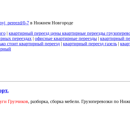
rnyj_pereezd/0-7
в Нижнем Новгороде
ого
|
квартирный переезд цены квартирные переезды грузоперев
ирных переездах
|
офисные квартирные переезды
|
квартирный пе
ько стоит квартирный переезд
|
квартирный переезд газель
|
квар
ирный
орт.
уги Грузчиков
, разборка, сборка мебели. Грузоперевозки по Ниж