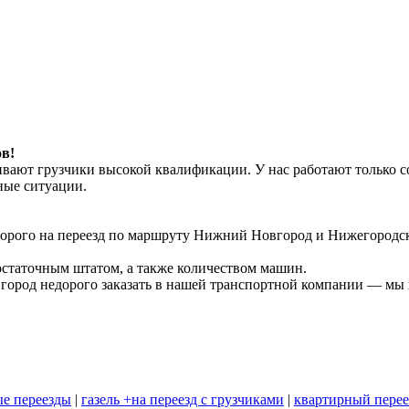
в!
чивают грузчики высокой квалификации. У нас работают только
ные ситуации.
едорого на переезд по маршруту Нижний Новгород и Нижегородск
остаточным штатом, а также количеством машин.
ород недорого заказать в нашей транспортной компании — мы г
е переезды
|
газель +на переезд с грузчиками
|
квартирный перее