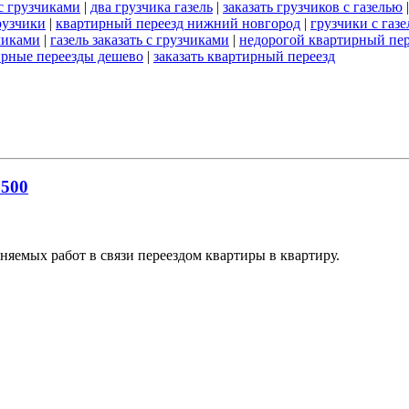
 с грузчиками
|
два грузчика газель
|
заказать грузчиков с газелью
рузчики
|
квартирный переезд нижний новгород
|
грузчики с газ
зчиками
|
газель заказать с грузчиками
|
недорогой квартирный пер
ирные переезды дешево
|
заказать квартирный переезд
1500
яемых работ в связи переездом квартиры в квартиру.