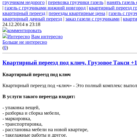
грузчиком недорого
|
перевозка грузчики газель
|
нанять газель
|
газель с грузчиками нижний новгород
|
квартирный переезд г
квартирный переезд
|
переезды квартирные цена
|
газель с гру
квартирный дачный переезд
|
заказ газели с грузчиками
|
кварт
24.12.2014 в 23:18
комментировать
Интересно
Вам интересно
Больше не интересно
(
0
)
Квартирный переезд под ключ, Грузовое Такси +
Квартирный переезд под ключ
Квартирный переезд под «ключ» - Это полный комплекс выполн
В услуги такого переезда входит:
- упаковка вещей,
- разборка и сборка мебели,
- маркировка,
- транспортировка,
- расстановка мебели на новой квартире,
- такелажные работы и другое.