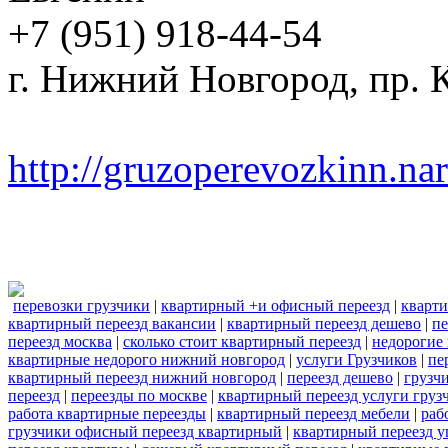
+7 (951) 918-44-54
г. Нижний Новгород, пр. К
http://gruzoperevozkinn.na
перевозки грузчики
|
квартирный +и офисный переезд
|
кварти
квартирный переезд вакансии
|
квартирный переезд дешево
|
пе
переезд москва
|
сколько стоит квартирный переезд
|
недорогие
квартирные недорого нижний новгород
|
услуги Грузчиков
|
пе
квартирный переезд нижний новгород
|
переезд дешево
|
грузч
переезд
|
переезды по москве
|
квартирный переезд услуги груз
работа квартирные переезды
|
квартирный переезд мебели
|
раб
грузчики офисный переезд квартирный
|
квартирный переезд у