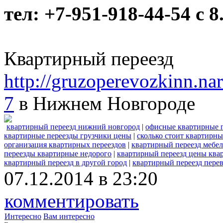
тел: +7-951-918-44-54 c 8
Квартирный переезд
http://gruzoperevozkinn.nar
7
в Нижнем Новгороде
квартирный переезд нижний новгород
|
офисные квартирные 
квартирные переезды грузчики цены
|
сколько стоит квартирны
организация квартирных переездов
|
квартирный переезд мебе
переезды квартирные недорого
|
квартирный переезд цены ква
квартирный переезд в другой город
|
квартирный переезд перев
07.12.2014 в 23:20
комментировать
Интересно
Вам интересно