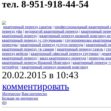
тел. 8-951-918-44-54
квартирный переезд саратов
|
профессиональный квартирный 
переезд уфа
|
недорогой квартирный переезд
|
квартирный пере
квартирный переезд
|
квартирный переезд нижний новгород не
квартирный переезд +с грузчиками
|
грузоперевозки квартирны
переезды
|
квартирный переезд услуги переезда
|
квартирный пе
квартирный переезд +в самаре
|
квартирный переезд газель
|
ст
переезд мебели
|
квартирный офисный переезд грузчики
|
деше
квартирный переезд
|
заказ квартирного переезда
|
переезды кв
квартирный переезд Нижний Новгород
|
квартирный переезд +
петербург
|
квартирный переезд нижний новгород
20.02.2015 в 10:43
комментировать
Интересно
Вам интересно
Больше не интересно
(
0
)