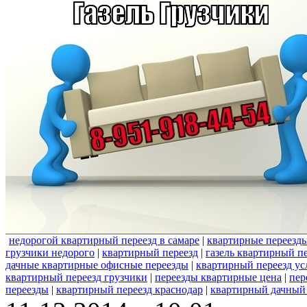
недорогой квартирный переезд в самаре
|
квартирные переезд
грузчики недорого
|
квартирный переезд
|
газель квартирный п
дачные квартирные офисные переезды
|
квартирный переезд ус
квартирный переезд грузчики
|
переезды квартирные цена
|
пер
переезды
|
квартирный переезд краснодар
|
квартирный дачный 