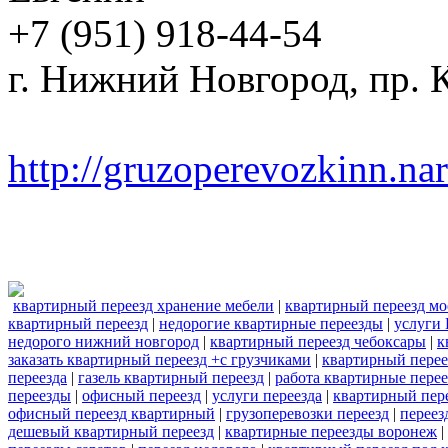
+7 (951) 918-44-54
г. Нижний Новгород, пр. К
http://gruzoperevozkinn.na
квартирный переезд хранение мебели
|
квартирный переезд мо
квартирный переезд
|
недорогие квартирные переезды
|
услуги 
недорого нижний новгород
|
квартирный переезд чебоксары
|
к
заказать квартирный переезд +с грузчиками
|
квартирный перее
переезда
|
газель квартирный переезд
|
работа квартирные пере
переезды
|
офисный переезд
|
услуги переезда
|
квартирный пер
офисный переезд квартирный
|
грузоперевозки переезд
|
переез
дешевый квартирный переезд
|
квартирные переезды воронеж
|