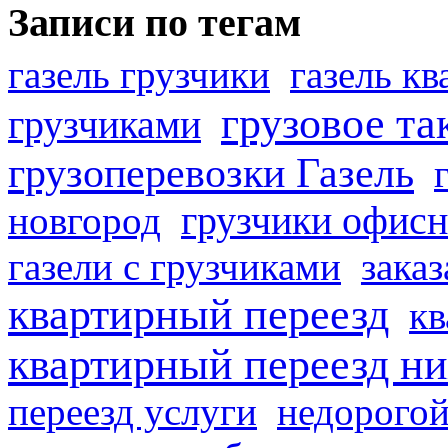
Записи по тегам
газель грузчики
газель к
грузовое та
грузчиками
грузоперевозки Газель
грузчики офисн
новгород
газели с грузчиками
заказ
квартирный переезд
кв
квартирный переезд н
переезд услуги
недорогой