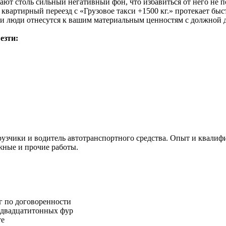
дают столь сильный негативный фон, что избавиться от него не
 квартирный переезд с «Грузовое такси +1500 кг.» протекает б
и люди отнесутся к вашим материальным ценностям с должной д
езти:
узчики и водитель автотранспортного средства. Опыт и квалифи
жные и прочие работы.
г по договоренности
о двадцатитонных фур
те