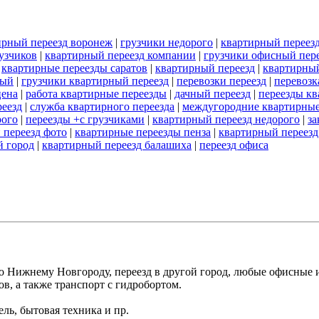
ирный переезд воронеж
|
грузчики недорого
|
квартирный переезд
узчиков
|
квартирный переезд компании
|
грузчики офисный пер
|
квартирные переезды саратов
|
квартирный переезд
|
квартирный
ный
|
грузчики квартирный переезд
|
перевозки переезд
|
перевозк
цена
|
работа квартирные переезды
|
дачный переезд
|
переезды к
реезд
|
служба квартирного переезда
|
междугородние квартирные
рого
|
переезды +с грузчиками
|
квартирный переезд недорого
|
за
 переезд фото
|
квартирные переезды пенза
|
квартирный переезд
й город
|
квартирный переезд балашиха
|
переезд офиса
по Нижнему Новгороду, переезд в другой город, любые офисные 
ов, а также транспорт с гидробортом.
ль, бытовая техника и пр.