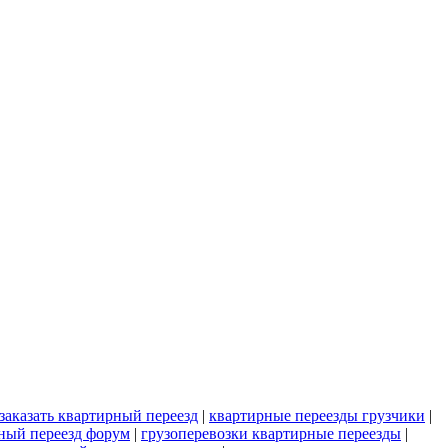
заказать квартирный переезд
|
квартирные переезды грузчики
|
ный переезд форум
|
грузоперевозки квартирные переезды
|