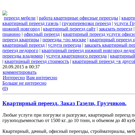
переезд мебели
|
работа квартирные офисные переезды
|
кварт
квартирный переезд газель
|
грузоперевозки переезд
|
услуги Гр
нижний новгород
|
квартирный переезд сайт
|
заказать переезд
пианино
|
офисный переезд
|
квартирный переезд услуги офис
переезд квартиры
|
переезды +по москве
|
квартирный переезд 
квартирный переезд
|
услуги переезда
|
заказать квартирный пе
переезд недорого
|
квартирный переезд нижний новгород недо
переезды владимир
|
услуги квартирного переезда
|
квартирный
|
квартирный переезд стоимость
|
квартирный переезд +в друго
20.09.2015 в 00:37
комментировать
Интересно
Вам интересно
Больше не интересно
(
0
)
Квартирный переезд. Заказ Газели, Грузчиков.
Любые услуги при погрузке и разгрузке, квартирный переезд 
грузоподъемностью от 1500 кг. до 10 тонн, и объемом до 40 куб
Квартирный, дачный, офисный переезды, стройматериалы, мебе