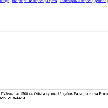
реезда
|
квартирные переезды фото
|
квартирный переезд дешево
 ГАЗель, г/п 1500 кг. Объём кузова 18 кубов. Размеры тента 
-951-918-44-54