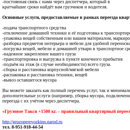
-постоянная связь с нами через диспетчера, который в
кратчайшие сроки найдёт вам грузчиков и водителя.
Основные услуги, предоставляемые в рамках переезда квар
-подача транспортного средства
-отключение домашней техники и её подготовка к транспортир
-упаковка вещей собственным или вашим материалом, маркиро
-разборка предметов интерьера и мебели для удобной переноски
-погрузка вещей, мебели и домашней утвари в транспортное ср
-надежное закрепление вашего груза
-транспортировка и выгрузка в пункте конечного прибытия
-подъём на этаж (в случае необходимости) всего груза.
-сборка и расстановка корпусной/мягкой мебели
-распаковка и расстановка техники, вещей
-вывоз оставшегося мусора
Вы можете заказать как полный перечень услуг, так и минима
дополнительные услуги (например, уборка мусора, подключени
переезда с их учётом через диспетчера.
«Грузовое Такси +1500 кг. – правильный квартирный переез
http://gruzoperevozkinn.narod.ru
тел. 8-951-918-44-54