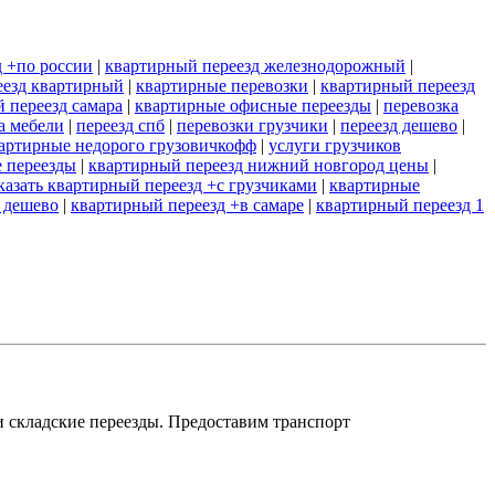
 +по россии
|
квартирный переезд железнодорожный
|
еезд квартирный
|
квартирные перевозки
|
квартирный переезд
 переезд самара
|
квартирные офисные переезды
|
перевозка
а мебели
|
переезд спб
|
перевозки грузчики
|
переезд дешево
|
вартирные недорого грузовичкофф
|
услуги грузчиков
 переезды
|
квартирный переезд нижний новгород цены
|
казать квартирный переезд +с грузчиками
|
квартирные
 дешево
|
квартирный переезд +в самаре
|
квартирный переезд 1
и складские переезды. Предоставим транспорт