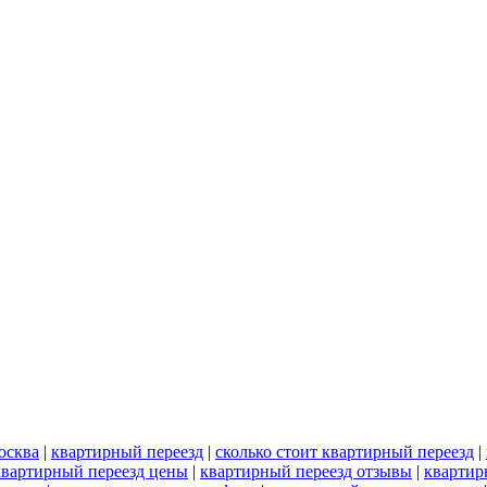
осква
|
квартирный переезд
|
сколько стоит квартирный переезд
|
квартирный переезд цены
|
квартирный переезд отзывы
|
квартир