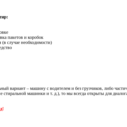
тир:
овке
вка пакетов и коробок
 (в случае необходимости)
едство
льный вариант – машину с водителем и без грузчиков, либо част
е стиральной машинки и т. д.), то мы всегда открыты для диал
д!