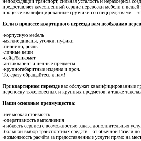
неподходящий транспорт, сильная усталость и неразбериха соз
предоставляет качественный сервис перевозки мебели и вещей:
процессе квалифицированные грузчики со спецсредствами – эт
Если в процессе квартирного переезда вам необходимо перев
-корпусную мебель
-мягкие диваны, уголки, пуфики
-пианино, рояль
-личные вещи
-сейф/банкомат
-антиквариат и ценные предметы
-крупногабаритные изделия и проч.
То, сразу обращайтесь к нам!
При
квартирном переезде
вас обслужат квалифицированные гр
переноску тяжеловесных и крупных предметов, а также такела
Наши основные преимущества:
-невысокая стоимость
-оперативность выполнения
-гибкость сервиса с возможностью заказа дополнительных услу
-большой выбор транспортных средств – от обычной Газели д
-возможность расчёта за предоставленные услуги прямо на мес