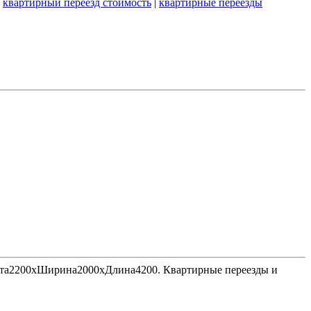
|
квартирный переезд стоимость
|
квартирные переезды
Высота2200хШирина2000хДлина4200. Квартирные переезды и