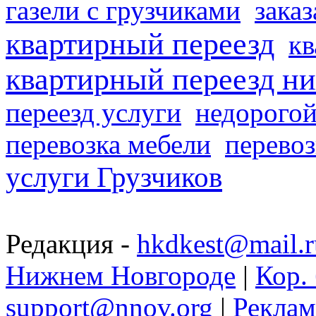
газели с грузчиками
заказ
квартирный переезд
кв
квартирный переезд н
переезд услуги
недорогой
перевозка мебели
перевоз
услуги Грузчиков
Редакция -
hkdkest@mail.r
Нижнем Новгороде
|
Кор. 
support@nnov.org
|
Реклам