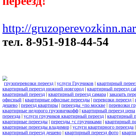
переезд!
http://gruzoperevozkinn.na
тел. 8-951-918-44-54
грузоперевозки переезд
|
услуги Грузчиков
|
квартирный перее
квартирный переезд нижний новгород
|
квартирный переезд са
квартирный переезд
|
квартирный переезд самара
|
заказать пер
офисный
|
квартирные офисные переезды
|
перевозки переезд
|
дешево
|
переезд квартиры
|
переезды +по москве
|
перевозки г
квартирные недорого грузовичкофф
|
квартирный переезд цена
переезда
|
услуги грузчиков квартирный переезд
|
квартирный п
квартирные переезды
|
переезды +с грузчиками
|
квартирный пе
квартирные переезды владимир
|
услуги квартирного переезда
квартирный переезд дешево
|
квартирный переезд фото
|
кварти