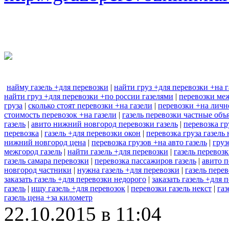
найму газель +для перевозки
|
найти груз +для перевозки +на г
найти груз +для перевозки +по россии газелями
|
перевозки меж
груза
|
сколько стоят перевозки +на газели
|
перевозки +на личн
стоимость перевозок +на газели
|
газель перевозки частные объ
газель
|
авито нижний новгород перевозки газель
|
перевозка гр
перевозка
|
газель +для перевозки окон
|
перевозка груза газел
нижний новгород цена
|
перевозка грузов +на авто газель
|
груз
межгород газель
|
найти газель +для перевозки
|
газель перевозк
газель самара перевозки
|
перевозка пассажиров газель
|
авито п
новгород частники
|
нужна газель +для перевозки
|
газель пере
заказать газель +для перевозки недорого
|
заказать газель +для
газель
|
ищу газель +для перевозок
|
перевозки газель некст
|
газ
газель цена +за километр
22.10.2015 в 11:04