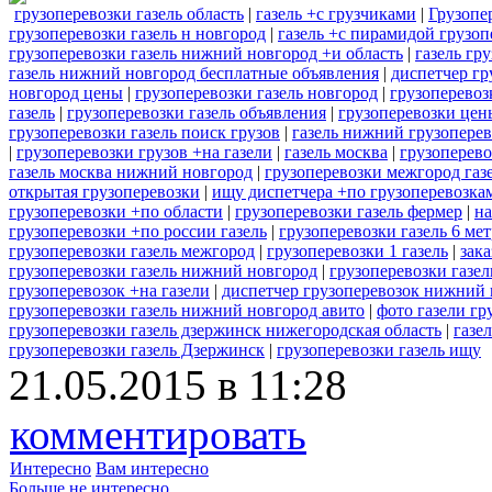
грузоперевозки газель область
|
газель +с грузчиками
|
Грузопе
грузоперевозки газель н новгород
|
газель +с пирамидой грузоп
грузоперевозки газель нижний новгород +и область
|
газель гр
газель нижний новгород бесплатные объявления
|
диспетчер гр
новгород цены
|
грузоперевозки газель новгород
|
грузоперевоз
газель
|
грузоперевозки газель объявления
|
грузоперевозки цен
грузоперевозки газель поиск грузов
|
газель нижний грузопере
|
грузоперевозки грузов +на газели
|
газель москва
|
грузоперево
газель москва нижний новгород
|
грузоперевозки межгород газ
открытая грузоперевозки
|
ищу диспетчера +по грузоперевозкам
грузоперевозки +по области
|
грузоперевозки газель фермер
|
на
грузоперевозки +по россии газель
|
грузоперевозки газель 6 ме
грузоперевозки газель межгород
|
грузоперевозки 1 газель
|
зака
грузоперевозки газель нижний новгород
|
грузоперевозки газел
грузоперевозок +на газели
|
диспетчер грузоперевозок нижний 
грузоперевозки газель нижний новгород авито
|
фото газели гр
грузоперевозки газель дзержинск нижегородская область
|
газе
грузоперевозки газель Дзержинск
|
грузоперевозки газель ищу
21.05.2015 в 11:28
комментировать
Интересно
Вам интересно
Больше не интересно