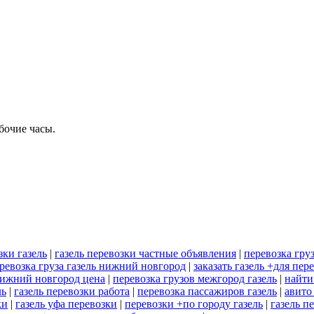
бочие часы.
зки газель
|
газель перевозки частные объявления
|
перевозка груз
ревозка груза газель нижний новгород
|
заказать газель +для пер
нижний новгород цена
|
перевозка грузов межгород газель
|
найти
ль
|
газель перевозки работа
|
перевозка пассажиров газель
|
авито
ки
|
газель уфа перевозки
|
перевозки +по городу газель
|
газель п