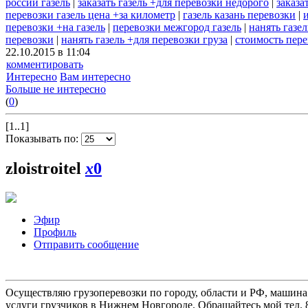
россии газель
|
заказать газель +для перевозки недорого
|
заказа
перевозки газель цена +за километр
|
газель казань перевозки
|
перевозки +на газель
|
перевозки межгород газель
|
нанять газе
перевозки
|
нанять газель +для перевозки груза
|
стоимость пере
22.10.2015 в 11:04
комментировать
Интересно
Вам интересно
Больше не интересно
(
0
)
[1..1]
Показывать по:
zloistroitel
x
0
Эфир
Профиль
Отправить сообщение
Осуществляю грузоперевозки по городу, области и РФ, машина
услуги грузчиков в Нижнем Новгороде. Обращайтесь мой тел. 8