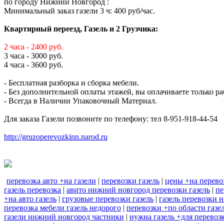
по городу Нижний Новгород :
Минимальный заказ газели 3 ч: 400 руб/час.
Квартирный переезд, Газель и 2 Грузчика:
2 часа - 2400 руб.
3 часа - 3000 руб.
4 часа - 3600 руб.
- Бесплатная разборка и сборка мебели.
- Без дополнительной оплаты этажей, вы оплачиваете только ра
- Всегда в Наличии Упаковочный Материал.
Для заказа Газели позвоните по телефону: тел 8-951-918-44-54
http://gruzoperevozkinn.narod.ru
перевозка авто +на газели
|
перевозки газель
|
цены +на перево
газель перевозка
|
авито нижний новгород перевозки газель
|
пе
+на авто газель
|
грузовые перевозки газель
|
газель перевозки 
перевозка мебели газель недорого
|
перевозки +по области газе
газели нижний новгород частники
|
нужна газель +для перевоз