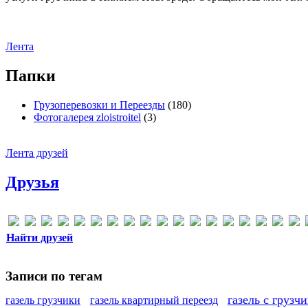
Лента
Папки
Грузоперевозки и Переезды
(180)
Фотогалерея zloistroitel
(3)
Лента друзей
Друзья
Найти друзей
Записи по тегам
газель с грузч
газель грузчики
газель квартирный переезд