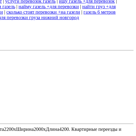
т
|
услуги перевозок газель
|
ищу газель +для перевозок
|
 газель
|
найму газель +для перевозки
|
найти груз +для
ми
|
сколько стоят перевозки +на газели
|
газель 6 метров
+для перевозки груза нижний новгород
Высота2200хШирина2000хДлина4200. Квартирные переезды и