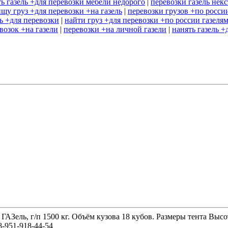
ть газель +для перевозки мебели недорого
|
перевозки газель некс
ищу груз +для перевозки +на газель
|
перевозки грузов +по россии
ль +для перевозки
|
найти груз +для перевозки +по россии газеля
возок +на газели
|
перевозки +на личной газели
|
нанять газель 
 ГАЗель, г/п 1500 кг. Объём кузова 18 кубов. Размеры тента 
-951-918-44-54