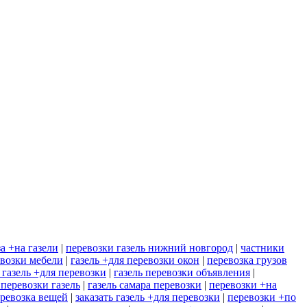
а +на газели
|
перевозки газель нижний новгород
|
частники
евозки мебели
|
газель +для перевозки окон
|
перевозка грузов
 газель +для перевозки
|
газель перевозки объявления
|
 перевозки газель
|
газель самара перевозки
|
перевозки +на
еревозка вещей
|
заказать газель +для перевозки
|
перевозки +по