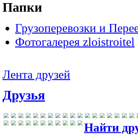
Папки
Грузоперевозки и Пере
Фотогалерея zloistroitel
Лента друзей
Друзья
Найти др