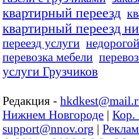
квартирный переезд
кв
квартирный переезд н
переезд услуги
недорогой
перевозка мебели
перевоз
услуги Грузчиков
Редакция -
hkdkest@mail.r
Нижнем Новгороде
|
Кор. 
support@nnov.org
|
Реклам