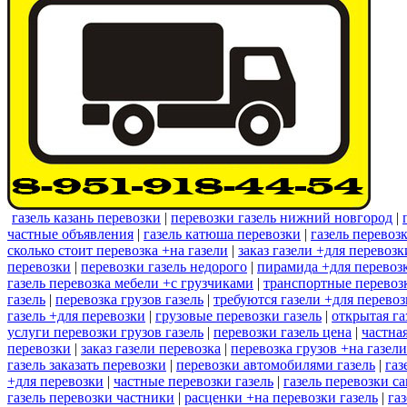
газель казань перевозки
|
перевозки газель нижний новгород
|
частные объявления
|
газель катюша перевозки
|
газель перевоз
сколько стоит перевозка +на газели
|
заказ газели +для перевоз
перевозки
|
перевозки газель недорого
|
пирамида +для перевозк
газель перевозка мебели +с грузчиками
|
транспортные перевозк
газель
|
перевозка грузов газель
|
требуются газели +для перево
газель +для перевозки
|
грузовые перевозки газель
|
открытая га
услуги перевозки грузов газель
|
перевозки газель цена
|
частна
перевозки
|
заказ газели перевозка
|
перевозка грузов +на газел
газель заказать перевозки
|
перевозки автомобилями газель
|
газ
+для перевозки
|
частные перевозки газель
|
газель перевозки с
газель перевозки частники
|
расценки +на перевозки газель
|
га