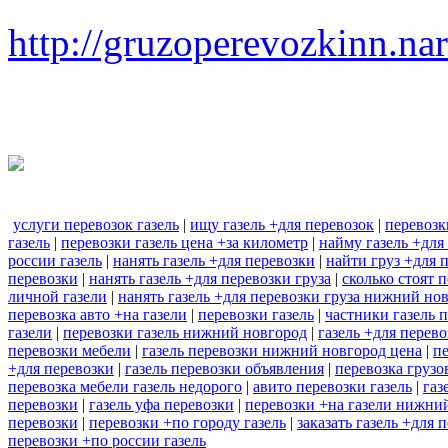
http://gruzoperevozkinn.na
услуги перевозок газель
|
ищу газель +для перевозок
|
перевозк
газель
|
перевозки газель цена +за километр
|
найму газель +для
россии газель
|
нанять газель +для перевозки
|
найти груз +для 
перевозки
|
нанять газель +для перевозки груза
|
сколько стоят 
личной газели
|
нанять газель +для перевозки груза нижний но
перевозка авто +на газели
|
перевозки газель
|
частники газель 
газели
|
перевозки газель нижний новгород
|
газель +для перев
перевозки мебели
|
газель перевозки нижний новгород цена
|
пе
+для перевозки
|
газель перевозки объявления
|
перевозка грузо
перевозка мебели газель недорого
|
авито перевозки газель
|
газ
перевозки
|
газель уфа перевозки
|
перевозки +на газели нижни
перевозки
|
перевозки +по городу газель
|
заказать газель +для 
перевозки +по россии газель