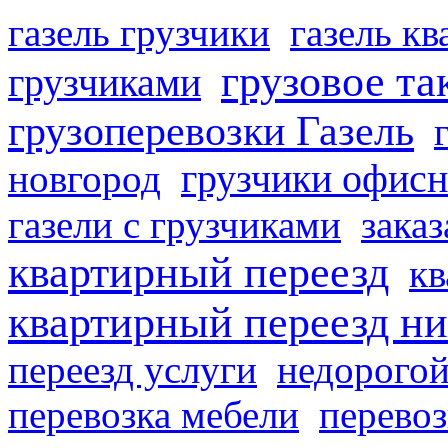
газель грузчики
газель к
грузовое та
грузчиками
грузоперевозки Газель
грузчики офисн
новгород
газели с грузчиками
заказ
квартирный переезд
кв
квартирный переезд н
переезд услуги
недорогой
перевозка мебели
перевоз