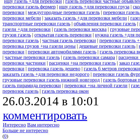
ищу газель +для перевозки
|
газель перевозки частные объявле
перевозки газель фермер
|
ищу газель +для перевозки груза
|
ско
перевозки
|
междугородные перевозки газель
|
перевозки газель
перевозки мебели
|
заказать газель +для перевозки мебели
|
газе
транспортные перевозки газель
|
объявления перевозки газель
|
газели +для перевозки
|
газель перевозки москва
|
грузовые пере
грузов газель
|
открытая газель перевозки
|
нужна газель +для п
перевозки газель
|
частная газель перевозки
|
перевозки газель 
перевозка грузов +на газели цены
|
дешевые перевозки газель
|
перевозки
|
перевозки автомобилями газель
|
газель перевозка 
|
частные перевозки газель
|
газель перевозки самара
|
расценки 
перевозки частники
|
расценки +на перевозки газель
|
заказ газ
перевозки
|
перевозка газель дешево
|
газель 6 метров перевозки
заказать газель +для перевозки недорого
|
перевозки газель фур
грузовые перевозки газель нижний новгород
|
газель бортовая 
газель пирамида перевозки
|
перевозки +на личной газели
|
газ
перевозок газель
|
газель перевозка окон
26.03.2014 в 10:01
комментировать
Интересно
Вам интересно
Больше не интересно
(
0
)