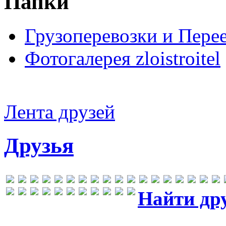
Папки
Грузоперевозки и Пере
Фотогалерея zloistroitel
Лента друзей
Друзья
Найти др