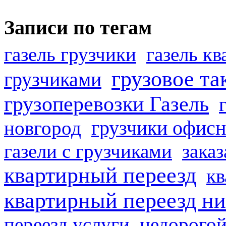
Записи по тегам
газель грузчики
газель к
грузовое та
грузчиками
грузоперевозки Газель
грузчики офисн
новгород
газели с грузчиками
заказ
квартирный переезд
кв
квартирный переезд н
переезд услуги
недорогой