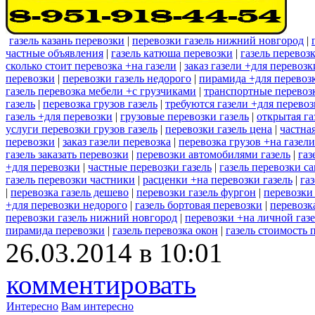
газель казань перевозки
|
перевозки газель нижний новгород
|
частные объявления
|
газель катюша перевозки
|
газель перевоз
сколько стоит перевозка +на газели
|
заказ газели +для перевоз
перевозки
|
перевозки газель недорого
|
пирамида +для перевозк
газель перевозка мебели +с грузчиками
|
транспортные перевозк
газель
|
перевозка грузов газель
|
требуются газели +для перево
газель +для перевозки
|
грузовые перевозки газель
|
открытая га
услуги перевозки грузов газель
|
перевозки газель цена
|
частна
перевозки
|
заказ газели перевозка
|
перевозка грузов +на газел
газель заказать перевозки
|
перевозки автомобилями газель
|
газ
+для перевозки
|
частные перевозки газель
|
газель перевозки с
газель перевозки частники
|
расценки +на перевозки газель
|
га
|
перевозка газель дешево
|
перевозки газель фургон
|
перевозки 
+для перевозки недорого
|
газель бортовая перевозки
|
перевозк
перевозки газель нижний новгород
|
перевозки +на личной газ
пирамида перевозки
|
газель перевозка окон
|
газель стоимость 
26.03.2014 в 10:01
комментировать
Интересно
Вам интересно