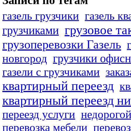
Записи по тегам
газель грузчики
газель к
грузовое та
грузчиками
грузоперевозки Газель
грузчики офисн
новгород
газели с грузчиками
заказ
квартирный переезд
кв
квартирный переезд н
переезд услуги
недорогой
перевозка мебели
перевоз