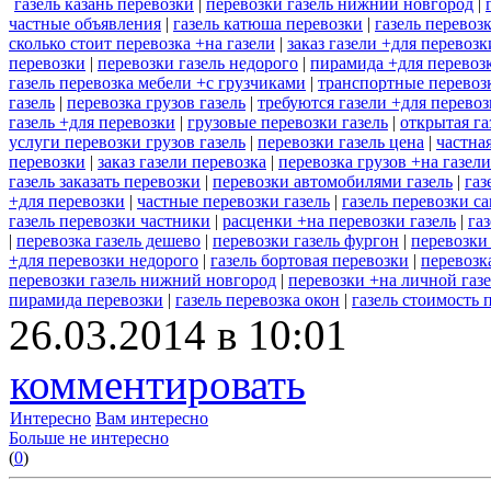
газель казань перевозки
|
перевозки газель нижний новгород
|
частные объявления
|
газель катюша перевозки
|
газель перевоз
сколько стоит перевозка +на газели
|
заказ газели +для перевоз
перевозки
|
перевозки газель недорого
|
пирамида +для перевозк
газель перевозка мебели +с грузчиками
|
транспортные перевозк
газель
|
перевозка грузов газель
|
требуются газели +для перево
газель +для перевозки
|
грузовые перевозки газель
|
открытая га
услуги перевозки грузов газель
|
перевозки газель цена
|
частна
перевозки
|
заказ газели перевозка
|
перевозка грузов +на газел
газель заказать перевозки
|
перевозки автомобилями газель
|
газ
+для перевозки
|
частные перевозки газель
|
газель перевозки с
газель перевозки частники
|
расценки +на перевозки газель
|
га
|
перевозка газель дешево
|
перевозки газель фургон
|
перевозки 
+для перевозки недорого
|
газель бортовая перевозки
|
перевозк
перевозки газель нижний новгород
|
перевозки +на личной газ
пирамида перевозки
|
газель перевозка окон
|
газель стоимость 
26.03.2014 в 10:01
комментировать
Интересно
Вам интересно
Больше не интересно
(
0
)