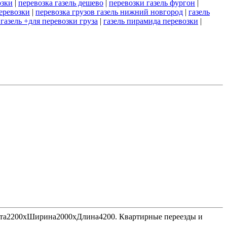
озки
|
перевозка газель дешево
|
перевозки газель фургон
|
перевозки
|
перевозка грузов газель нижний новгород
|
газель
 газель +для перевозки груза
|
газель пирамида перевозки
|
Высота2200хШирина2000хДлина4200. Квартирные переезды и