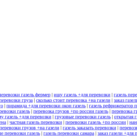
перевозки газель фермер
|
ищу газель +для перевозки
|
газель пер
перевозки груза
|
сколько стоит перевозка +на газели
|
заказ газе
го
|
пирамида +для перевозки окон газель
|
газель рефрижератор 
ревозки газель
|
перевозка грузов +по россии газель
|
перевозка г
у газель +для перевозки
|
грузовые перевозки газель
|
открытая г
ена
|
частная газель перевозки
|
перевозки газель +по россии
|
нан
перевозки грузов +на газели
|
газель заказать перевозки
|
перевоз
е перевозки газель
|
газель перевозки самара
|
заказ газели +для