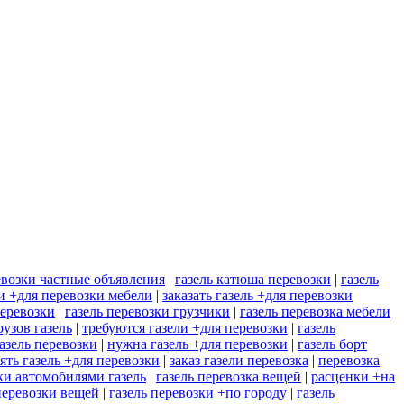
евозки частные объявления
|
газель катюша перевозки
|
газель
ли +для перевозки мебели
|
заказать газель +для перевозки
перевозки
|
газель перевозки грузчики
|
газель перевозка мебели
рузов газель
|
требуются газели +для перевозки
|
газель
азель перевозки
|
нужна газель +для перевозки
|
газель борт
ять газель +для перевозки
|
заказ газели перевозка
|
перевозка
ки автомобилями газель
|
газель перевозка вещей
|
расценки +на
 перевозки вещей
|
газель перевозки +по городу
|
газель