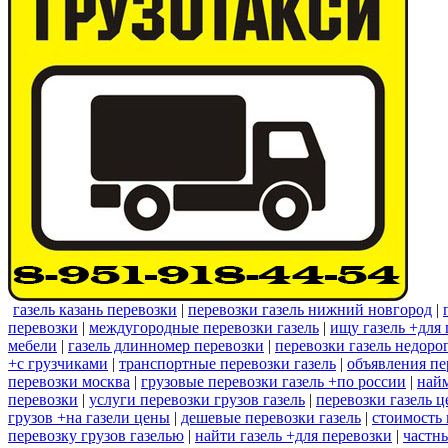
газель казань перевозки
|
перевозки газель нижний новгород
|
перевозки
|
междугородные перевозки газель
|
ищу газель +для 
мебели
|
газель длинномер перевозки
|
перевозки газель недоро
+с грузчиками
|
транспортные перевозки газель
|
объявления пе
перевозки москва
|
грузовые перевозки газель +по россии
|
найм
перевозки
|
услуги перевозки грузов газель
|
перевозки газель ц
грузов +на газели цены
|
дешевые перевозки газель
|
стоимость 
перевозку грузов газелью
|
найти газель +для перевозки
|
частны