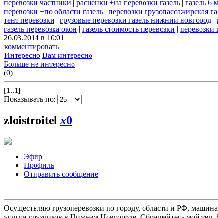
перевозки частники
|
расценки +на перевозки газель
|
газель 6 
перевозки +по области газель
|
перевозки грузопассажирская га
тент перевозки
|
грузовые перевозки газель нижний новгород
|
газель перевозка окон
|
газель стоимость перевозки
|
перевозки 
26.03.2014 в 10:01
комментировать
Интересно
Вам интересно
Больше не интересно
(
0
)
[1..1]
Показывать по:
zloistroitel
x
0
Эфир
Профиль
Отправить сообщение
Осуществляю грузоперевозки по городу, области и РФ, машина
услуги грузчиков в Нижнем Новгороде. Обращайтесь мой тел. 8