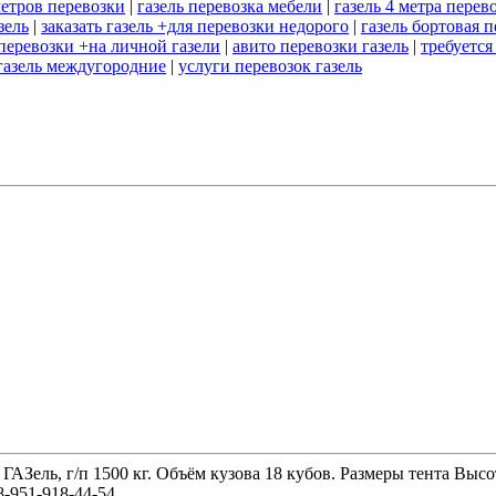
метров перевозки
|
газель перевозка мебели
|
газель 4 метра перев
зель
|
заказать газель +для перевозки недорого
|
газель бортовая 
перевозки +на личной газели
|
авито перевозки газель
|
требуется
газель междугородние
|
услуги перевозок газель
 ГАЗель, г/п 1500 кг. Объём кузова 18 кубов. Размеры тента 
-951-918-44-54