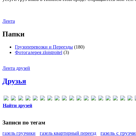
Лента
Папки
Грузоперевозки и Переезды
(180)
Фотогалерея zloistroitel
(3)
Лента друзей
Друзья
Найти друзей
Записи по тегам
газель с грузч
газель грузчики
газель квартирный переезд