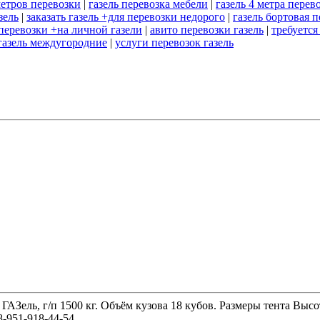
метров перевозки
|
газель перевозка мебели
|
газель 4 метра перев
зель
|
заказать газель +для перевозки недорого
|
газель бортовая 
перевозки +на личной газели
|
авито перевозки газель
|
требуется
газель междугородние
|
услуги перевозок газель
 ГАЗель, г/п 1500 кг. Объём кузова 18 кубов. Размеры тента 
-951-918-44-54