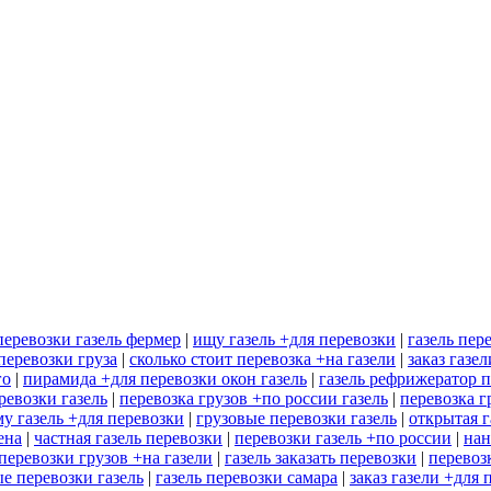
перевозки газель фермер
|
ищу газель +для перевозки
|
газель пер
перевозки груза
|
сколько стоит перевозка +на газели
|
заказ газе
го
|
пирамида +для перевозки окон газель
|
газель рефрижератор 
ревозки газель
|
перевозка грузов +по россии газель
|
перевозка г
у газель +для перевозки
|
грузовые перевозки газель
|
открытая г
ена
|
частная газель перевозки
|
перевозки газель +по россии
|
нан
перевозки грузов +на газели
|
газель заказать перевозки
|
перевоз
е перевозки газель
|
газель перевозки самара
|
заказ газели +для