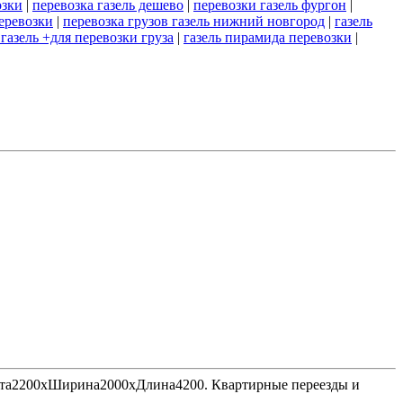
озки
|
перевозка газель дешево
|
перевозки газель фургон
|
перевозки
|
перевозка грузов газель нижний новгород
|
газель
 газель +для перевозки груза
|
газель пирамида перевозки
|
Высота2200хШирина2000хДлина4200. Квартирные переезды и