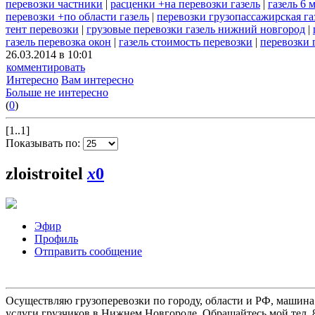
перевозки частники
|
расценки +на перевозки газель
|
газель 6 
перевозки +по области газель
|
перевозки грузопассажирская га
тент перевозки
|
грузовые перевозки газель нижний новгород
|
газель перевозка окон
|
газель стоимость перевозки
|
перевозки 
26.03.2014 в 10:01
комментировать
Интересно
Вам интересно
Больше не интересно
(
0
)
[1..1]
Показывать по:
zloistroitel
x
0
Эфир
Профиль
Отправить сообщение
Осуществляю грузоперевозки по городу, области и РФ, машина
услуги грузчиков в Нижнем Новгороде. Обращайтесь мой тел. 8