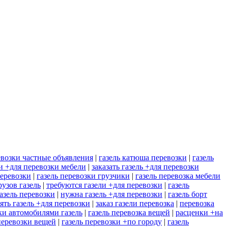
евозки частные объявления
|
газель катюша перевозки
|
газель
ли +для перевозки мебели
|
заказать газель +для перевозки
перевозки
|
газель перевозки грузчики
|
газель перевозка мебели
рузов газель
|
требуются газели +для перевозки
|
газель
азель перевозки
|
нужна газель +для перевозки
|
газель борт
ять газель +для перевозки
|
заказ газели перевозка
|
перевозка
ки автомобилями газель
|
газель перевозка вещей
|
расценки +на
 перевозки вещей
|
газель перевозки +по городу
|
газель