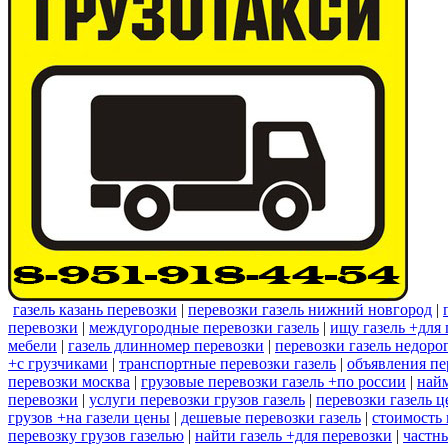
газель казань перевозки
|
перевозки газель нижний новгород
|
перевозки
|
междугородные перевозки газель
|
ищу газель +для 
мебели
|
газель длинномер перевозки
|
перевозки газель недоро
+с грузчиками
|
транспортные перевозки газель
|
объявления пе
перевозки москва
|
грузовые перевозки газель +по россии
|
найм
перевозки
|
услуги перевозки грузов газель
|
перевозки газель ц
грузов +на газели цены
|
дешевые перевозки газель
|
стоимость 
перевозку грузов газелью
|
найти газель +для перевозки
|
частны