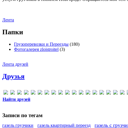
Лента
Папки
Грузоперевозки и Переезды
(180)
Фотогалерея zloistroitel
(3)
Лента друзей
Друзья
Найти друзей
Записи по тегам
газель с грузч
газель грузчики
газель квартирный переезд