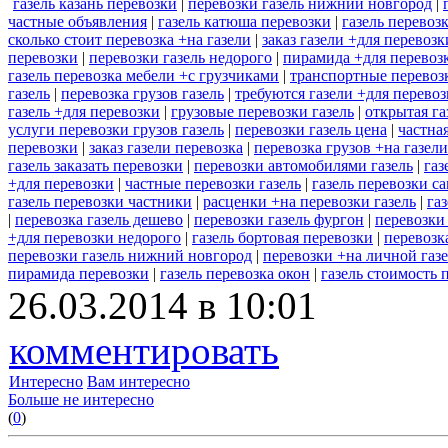
газель казань перевозки
|
перевозки газель нижний новгород
|
частные объявления
|
газель катюша перевозки
|
газель перевоз
сколько стоит перевозка +на газели
|
заказ газели +для перевоз
перевозки
|
перевозки газель недорого
|
пирамида +для перевозк
газель перевозка мебели +с грузчиками
|
транспортные перевозк
газель
|
перевозка грузов газель
|
требуются газели +для перево
газель +для перевозки
|
грузовые перевозки газель
|
открытая га
услуги перевозки грузов газель
|
перевозки газель цена
|
частна
перевозки
|
заказ газели перевозка
|
перевозка грузов +на газел
газель заказать перевозки
|
перевозки автомобилями газель
|
газ
+для перевозки
|
частные перевозки газель
|
газель перевозки с
газель перевозки частники
|
расценки +на перевозки газель
|
га
|
перевозка газель дешево
|
перевозки газель фургон
|
перевозки 
+для перевозки недорого
|
газель бортовая перевозки
|
перевозк
перевозки газель нижний новгород
|
перевозки +на личной газ
пирамида перевозки
|
газель перевозка окон
|
газель стоимость 
26.03.2014 в 10:01
комментировать
Интересно
Вам интересно
Больше не интересно
(
0
)