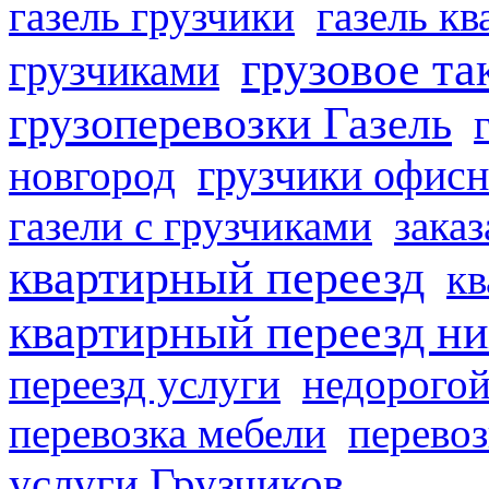
газель грузчики
газель к
грузовое та
грузчиками
грузоперевозки Газель
грузчики офисн
новгород
газели с грузчиками
заказ
квартирный переезд
кв
квартирный переезд н
переезд услуги
недорогой
перевозка мебели
перевоз
услуги Грузчиков