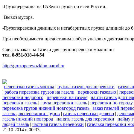
-Грузоперевозка на ГАЗели грузов по всей России.
-Вывоз мусора.
-Грузоперевозки длинных и негабаритных грузов длинной до 6
При необходимости предоставим любую упаковку для транспорти
Сделать заказ на Газели для грузоперевозки можно по
тел. 8-951-918-44-54
http://gruzoperevozkinn.narod.ru
перевозки газель москва
|
нужна газель для перевозки
|
газель 
|
работа перевозка грузов на газели
|
перевозки газелью
|
перево
перевозки недорого
|
перевозки на газеле
|
найти газель для пер
перевозки газель
|
груза перевозки газель
|
перевозки по городу 
перевозка грузов нижний новгород газель
|
заказ газелей перев
газель для перевозки грузов
|
газель перевозки дешево
|
дешевые
газель нижний новгород
|
нанять газель для перевозки
|
найму г
людей газель
|
частная газель перевозки
|
газелька перевозки мо
21.10.2014 в 00:33