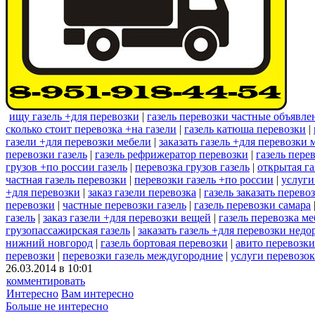
ищу газель +для перевозки
|
газель перевозки частные объявле
сколько стоит перевозка +на газели
|
газель катюша перевозки
|
газели +для перевозки мебели
|
заказать газель +для перевозки 
перевозки газель
|
газель рефрижератор перевозки
|
газель пере
грузов +по россии газель
|
перевозка грузов газель
|
открытая га
частная газель перевозки
|
перевозки газель +по россии
|
услуги
+для перевозки
|
заказ газели перевозка
|
газель заказать перево
перевозки
|
частные перевозки газель
|
газель перевозки самара
газель
|
заказ газели +для перевозки вещей
|
газель перевозка м
грузопассажирская газель
|
заказать газель +для перевозки недо
нижний новгород
|
газель бортовая перевозки
|
авито перевозки
перевозки
|
перевозки газель междугородние
|
услуги перевозок
26.03.2014 в 10:01
комментировать
Интересно
Вам интересно
Больше не интересно