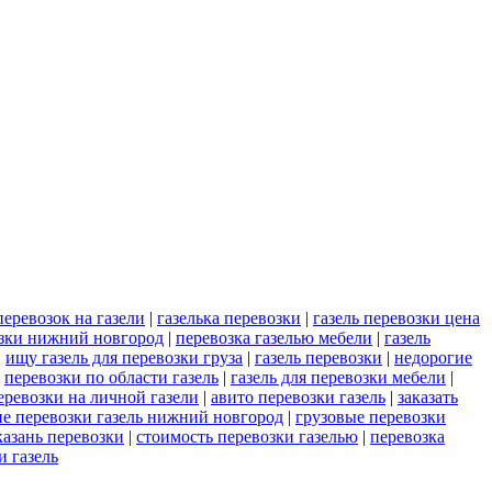
перевозок на газели
|
газелька перевозки
|
газель перевозки цена
озки нижний новгород
|
перевозка газелью мебели
|
газель
|
ищу газель для перевозки груза
|
газель перевозки
|
недорогие
|
перевозки по области газель
|
газель для перевозки мебели
|
еревозки на личной газели
|
авито перевозки газель
|
заказать
е перевозки газель нижний новгород
|
грузовые перевозки
казань перевозки
|
стоимость перевозки газелью
|
перевозка
и газель