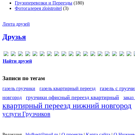
Грузоперевозки и Переезды
(180)
Фотогалерея zloistroitel
(3)
Лента друзей
Друзья
Найти друзей
Записи по тегам
газель с грузч
газель грузчики
газель квартирный переезд
грузчики офисный переезд квартирный
новгород
заказ
квартирный переезд нижний новгород
услуги Грузчиков
Редакция -
hkdkest@mail.ru
|
О проекте
|
Карта сайта
|
О Нижнем