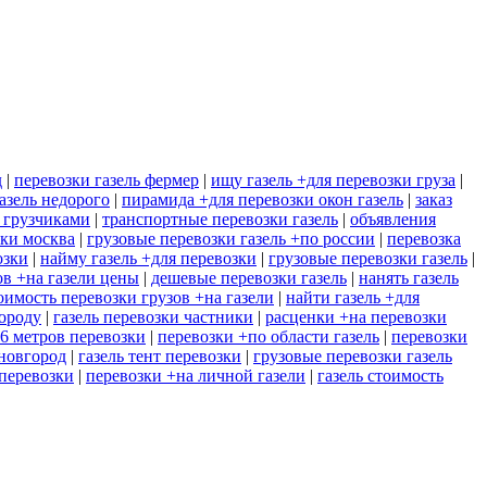
д
|
перевозки газель фермер
|
ищу газель +для перевозки груза
|
азель недорого
|
пирамида +для перевозки окон газель
|
заказ
с грузчиками
|
транспортные перевозки газель
|
объявления
зки москва
|
грузовые перевозки газель +по россии
|
перевозка
озки
|
найму газель +для перевозки
|
грузовые перевозки газель
|
ов +на газели цены
|
дешевые перевозки газель
|
нанять газель
оимость перевозки грузов +на газели
|
найти газель +для
городу
|
газель перевозки частники
|
расценки +на перевозки
 6 метров перевозки
|
перевозки +по области газель
|
перевозки
 новгород
|
газель тент перевозки
|
грузовые перевозки газель
 перевозки
|
перевозки +на личной газели
|
газель стоимость