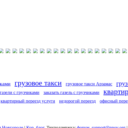
грузовое такси
груз
иками
грузовое такси Арзамас
кварти
 газели с грузчиками
заказать газель с грузчиками
квартирный переезд услуги
недорогой переезд
офисный пере
 Новгороде
|
Кор. блог
, Техподдержка:
форум
,
support@nnov.org