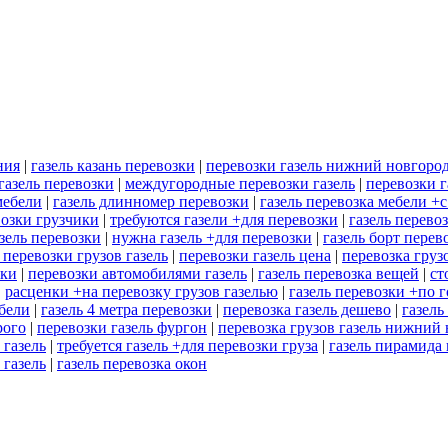
ния
|
газель казань перевозки
|
перевозки газель нижний новгоро
газель перевозки
|
междугородные перевозки газель
|
перевозки г
мебели
|
газель длинномер перевозки
|
газель перевозка мебели +
возки грузчики
|
требуются газели +для перевозки
|
газель перево
зель перевозки
|
нужна газель +для перевозки
|
газель борт перев
 перевозки грузов газель
|
перевозки газель цена
|
перевозка груз
зки
|
перевозки автомобилями газель
|
газель перевозка вещей
|
ст
|
расценки +на перевозку грузов газелью
|
газель перевозки +по 
ебели
|
газель 4 метра перевозки
|
перевозка газель дешево
|
газель
рого
|
перевозки газель фургон
|
перевозка грузов газель нижний
 газель
|
требуется газель +для перевозки груза
|
газель пирамида
 газель
|
газель перевозка окон