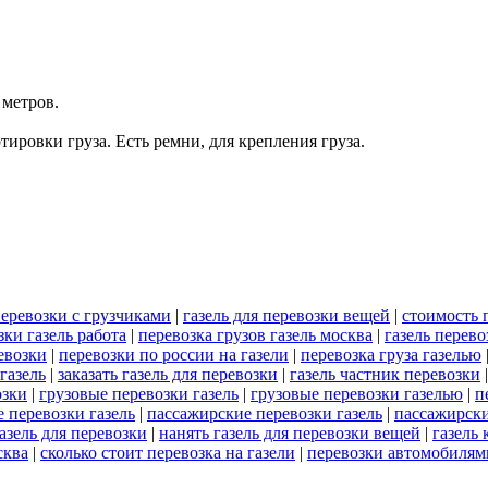
 метров.
ровки груза. Есть ремни, для крепления груза.
перевозки с грузчиками
|
газель для перевозки вещей
|
стоимость 
зки газель работа
|
перевозка грузов газель москва
|
газель перев
евозки
|
перевозки по россии на газели
|
перевозка груза газелью
газель
|
заказать газель для перевозки
|
газель частник перевозки
озки
|
грузовые перевозки газель
|
грузовые перевозки газелью
|
п
 перевозки газель
|
пассажирские перевозки газель
|
пассажирски
азель для перевозки
|
нанять газель для перевозки вещей
|
газель 
сква
|
сколько стоит перевозка на газели
|
перевозки автомобилям