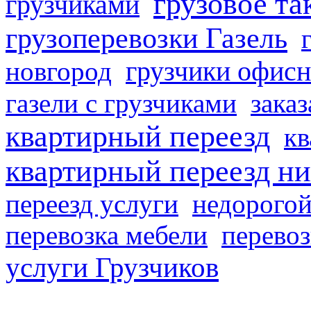
грузовое та
грузчиками
грузоперевозки Газель
грузчики офисн
новгород
газели с грузчиками
заказ
квартирный переезд
кв
квартирный переезд н
переезд услуги
недорогой
перевозка мебели
перевоз
услуги Грузчиков