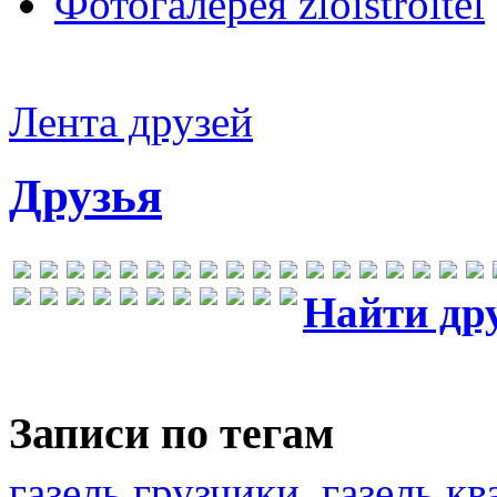
Фотогалерея zloistroitel
Лента друзей
Друзья
Найти др
Записи по тегам
газель грузчики
газель к