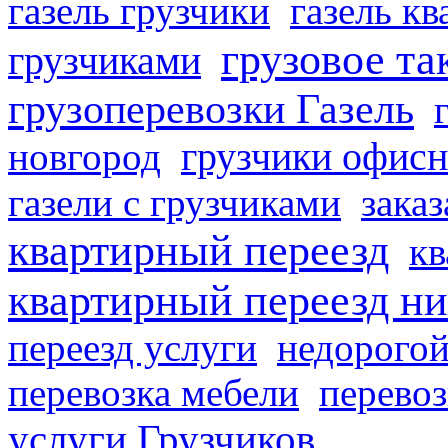
газель грузчики
газель к
грузовое та
грузчиками
грузоперевозки Газель
грузчики офисн
новгород
газели с грузчиками
заказ
квартирный переезд
кв
квартирный переезд н
переезд услуги
недорогой
перевозка мебели
перевоз
услуги Грузчиков