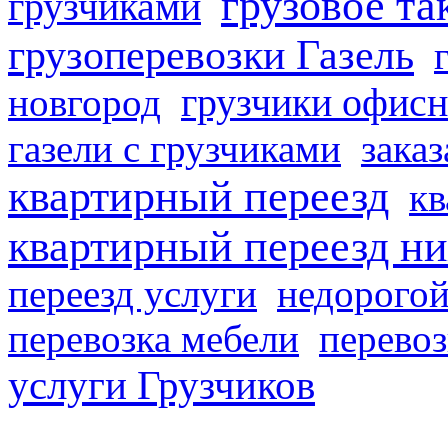
грузовое та
грузчиками
грузоперевозки Газель
грузчики офисн
новгород
газели с грузчиками
заказ
квартирный переезд
кв
квартирный переезд н
переезд услуги
недорогой
перевозка мебели
перевоз
услуги Грузчиков