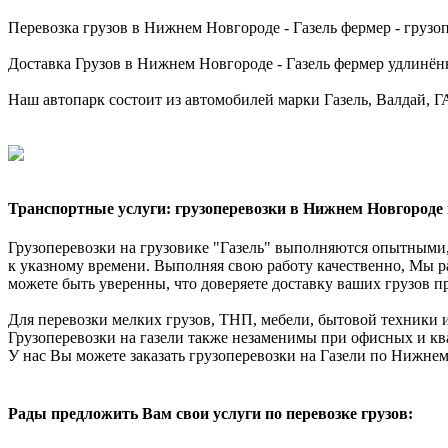
Перевозка грузов в Нижнем Новгороде - Газель фермер - грузопо
Доставка Грузов в Нижнем Новгороде - Газель фермер удлинённая
Наш автопарк состоит из автомобилей марки Газель, Валдай, ГАЗ
Транспортные услуги: грузоперевозки в Нижнем Новгороде 
Грузоперевозки на грузовике "Газель" выполняются опытными,
к указному времени. Выполняя свою работу качественно, Мы р
можете быть уверенны, что доверяете доставку ваших грузов п
Для перевозки мелких грузов, ТНП, мебели, бытовой техники и
Грузоперевозки на газели также незаменимы при офисных и ква
У нас Вы можете заказать грузоперевозки на Газели по Нижне
Рады предложить Вам свои услуги по перевозке грузов: