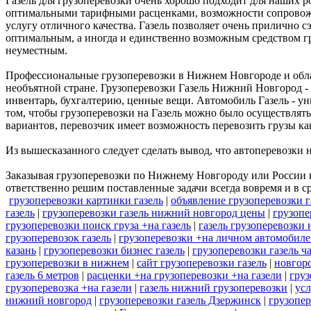
Газель для грузоперевозки очень хорошо подходит для наших 
оптимальными тарифными расценками, возможности сопровожде
услугу отличного качества. Газель позволяет очень прилично с
оптимальным, а иногда и единственно возможным средством г
неуместным.
Профессиональные грузоперевозки в Нижнем Новгороде и област
необъятной стране. Грузоперевозки Газель Нижний Новгород - 
инвентарь, бухгалтерию, ценные вещи. Автомобиль Газель - ун
том, чтобы грузоперевозки на Газель можно было осуществлять
вариантов, перевозчик имеет возможность перевозить грузы как
Из вышесказанного следует сделать вывод, что автоперевозки н
Заказывая грузоперевозки по Нижнему Новгороду или России в
ответственно решим поставленные задачи всегда вовремя и в с
грузоперевозки картинки газель
|
объявление грузоперевозки г
газель
|
грузоперевозки газель нижний новгород цены
|
грузопе
грузоперевозки поиск груза +на газель
|
газель грузоперевозки
грузоперевозок газель
|
грузоперевозки +на личном автомобиле
казань
|
грузоперевозки бизнес газель
|
грузоперевозки газель ч
грузоперевозки в нижнем
|
сайт грузоперевозки газель
|
новгоро
газель 6 метров
|
расценки +на грузоперевозки +на газели
|
груз
грузоперевозка +на газели
|
газель нижний грузоперевозки
|
усл
нижний новгород
|
грузоперевозки газель Дзержинск
|
грузопер