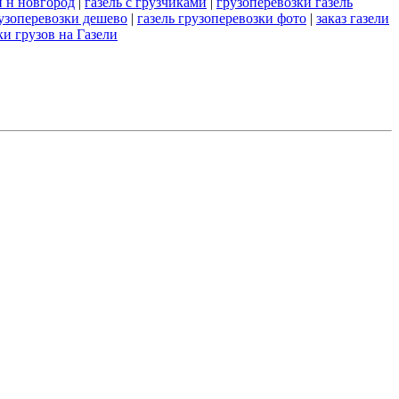
и н новгород
|
газель с грузчиками
|
грузоперевозки газель
рузоперевозки дешево
|
газель грузоперевозки фото
|
заказ газели
ки грузов на Газели