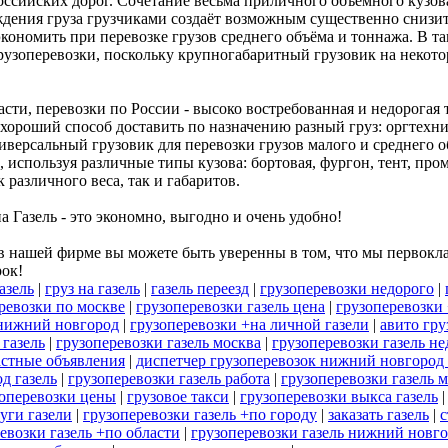
российских дорог. Сочетание весьма приличного объемного кузо
ния груза грузчиками создаёт возможным существенно снизить
экономить при перевозке грузов среднего объёма и тоннажа. В та
рузоперевозки, поскольку крупногабаритный грузовик на некот
и, перевозки по России - высоко востребованная и недорогая т
хороший способ доставить по назначению разный груз: оргтехник
иверсальный грузовик для перевозки грузов малого и среднего 
, используя различные типы кузова: бортовая, фургон, тент, п
 различного веса, так и габаритов.
а Газель - это экономно, выгодно и очень удобно!
 нашей фирме вы можете быть уверенны в том, что мы первокла
рок!
азель
|
груз на газель
|
газель переезд
|
грузоперевозки недорого
|
ревозки по москве
|
грузоперевозки газель цена
|
грузоперевозки 
 нижний новгород
|
грузоперевозки +на личной газели
|
авито гру
 газель
|
грузоперевозки газель москва
|
грузоперевозки газель не
астные объявления
|
диспетчер грузоперевозок нижний новгород 
д газель
|
грузоперевозки газель работа
|
грузоперевозки газель 
оперевозки цены
|
грузовое такси
|
грузоперевозки выкса газель
уги газели
|
грузоперевозки газель +по городу
|
заказать газель
|
с
евозки газель +по области
|
грузоперевозки газель нижний новг