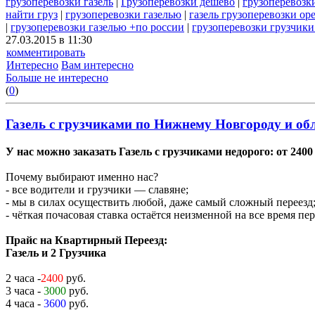
грузоперевозки газель
|
Грузоперевозки дешево
|
грузоперевозки
найти груз
|
грузоперевозки газелью
|
газель грузоперевозки ор
|
грузоперевозки газелью +по россии
|
грузоперевозки грузчики
27.03.2015 в 11:30
комментировать
Интересно
Вам интересно
Больше не интересно
(
0
)
Газель с грузчиками по Нижнему Новгороду и об
У нас можно заказать Газель с грузчиками недорого: от 240
Почему выбирают именно нас?
- все водители и грузчики — славяне;
- мы в силах осуществить любой, даже самый сложный переезд
- чёткая почасовая ставка остаётся неизменной на все время пе
Прайс на Квартирный Переезд:
Газель и 2 Грузчика
2 часа -
2400
руб.
3 часа -
3000
руб.
4 часа -
3600
руб.