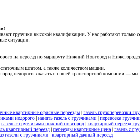
в!
чивают грузчики высокой квалификации. У нас работают только
ные ситуации.
едорого на переезд по маршруту Нижний Новгород и Нижегородск
остаточным штатом, а также количеством машин.
ород недорого заказать в нашей транспортной компании — мы г
ачные квартирные офисные переезды
|
газель грузоперевозки гр
зчиками недорого
|
нанять газель с грузчиками
|
перевозка грузчик
|
газель с грузчиками нижний новгород
|
квартирный переезд гр
ель квартирный переезд
|
переезды квартирные цена
|
газель с гр
аз газели с грузчиками
|
квартирный дачный переезд