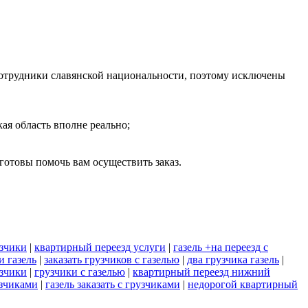
 сотрудники славянской национальности, поэтому исключены
ая область вполне реально;
отовы помочь вам осуществить заказ.
узчики
|
квартирный переезд услуги
|
газель +на переезд с
и газель
|
заказать грузчиков с газелью
|
два грузчика газель
|
узчики
|
грузчики с газелью
|
квартирный переезд нижний
узчиками
|
газель заказать с грузчиками
|
недорогой квартирный