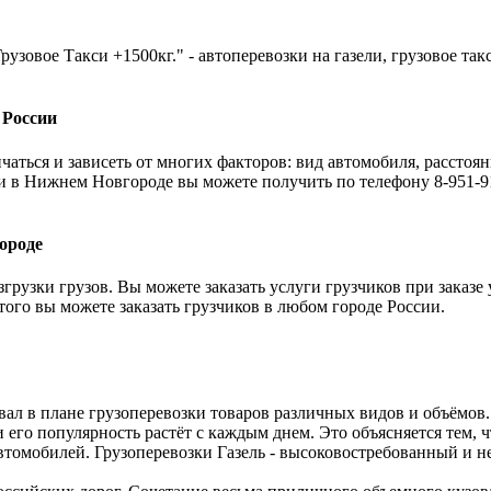
рузовое Такси +1500кг." - автоперевозки на газели, грузовое та
 России
аться и зависеть от многих факторов: вид автомобиля, расстоян
и в Нижнем Новгороде вы можете получить по телефону 8-951-91
ороде
грузки грузов. Вы можете заказать услуги грузчиков при заказе
 того вы можете заказать грузчиков в любом городе России.
вал в плане грузоперевозки товаров различных видов и объёмов
и его популярность растёт с каждым днем. Это объясняется тем,
томобилей. Грузоперевозки Газель - высоковостребованный и не