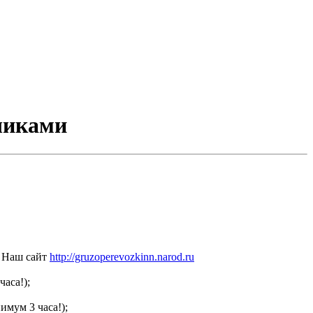
зчиками
Наш сайт
http://gruzoperevozkinn.narod.ru
часа!);
имум 3 часа!);