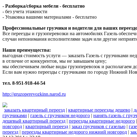
- Разборка/сборка мебели - бесплатно
- без учета этажности
- Упаковка вашими материалами - бесплатно
Профессиональные грузчики и водители для ваших переездо
Все переезды и грузоперевозки на автомобилях Газель обеспе
случаи непонимания исполнителями задач или другие неприят
Наши преимущества:
выгодная стоимость услуги — заказать Газель с грузчиками н
в отличие от конкурентов, мы не завышаем цену;
мы обеспечиваем любые виды грузоперевозок и располагаем д
Если вам нужно переезды с грузчиками по городу Нижний Новг
тел. 8-951-918-44-54
http://gruzoperevozkinn.narod.ru
заказать квартирный переезд
|
квартирные переезды дешево
|
д
грузчиками
|
газель с грузчиком недорого
|
нанять газель с гру
дешевый квартирный переезд
|
переезды квартирные недорого
новгород
|
квартирный переезд
|
заказ грузчиков с газелью
|
газ
переезд
|
переезды квартирные недорого нижний новгород
|
зак