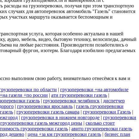
ва, хорошей грузоподъемности и маневренности с
 расходы на грузоперевозки, получая при этом транспортную
ких случаях для автоперевозок автомобиль "Газель" становится
орых участках маршрута оказывается беспомощным и
ранспортная услуга, которая особенно актуальна в нашей
у, аудио, мебель, видео, бытовую технику, велосипеды, дачный
объема на любые расстояния. Производители позаботились о
ромтоварный фургон, изотерм. Благодаря изобилию предлагаемых
ссно выполним свою работу, внимательно отнесёмся к вам и
грузоперевозки по области
|
грузоперевозки +на автомобиле
+на газели +по россии
|
ати грузоперевозки газель
|
зоперевозки газель
|
грузоперевозки челябинск
|
диспетчер
дорого
|
грузоперевозки ярославль
|
газель грузоперевозки
газель
|
грузоперевозки газель самара
|
грузоперевозки Газель
|
межгород
|
грузоперевозки в нижнем новгороде
|
грузоперевозки
|
грузоперевозки газель межгород цены
|
сколько стоит
тоимость грузоперевозки газель
|
авито грузоперевозки газель
ород дешево
|
цена +за км грузоперевозки газель
|
бизнес план