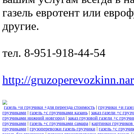
газель евротент или евроф
другие.
тел. 8-951-918-44-54
http://gruzoperevozkinn.na
газель +и грузчики +для переезда стоимость
|
грузчики +и газе
грузчиками
|
газель +с грузчиками казань
|
заказ газели +с гру
грузчиками нижний новгород
|
заказ грузовой газели +с грузч
грузчиками
|
газель +с грузчиками самара
|
картинки грузчиков 
грузчиками
|
грузоперевозки газель грузчики
|
газель +с грузчи