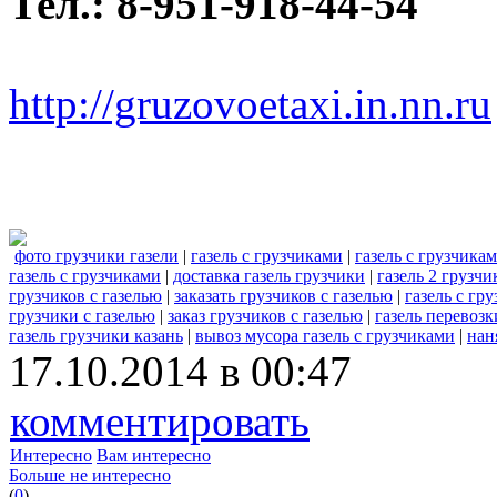
Тел.: 8-951-918-44-54
http://gruzovoetaxi.in.nn.ru
фото грузчики газели
|
газель с грузчиками
|
газель с грузчика
газель с грузчиками
|
доставка газель грузчики
|
газель 2 грузчи
грузчиков с газелью
|
заказать грузчиков с газелью
|
газель с г
грузчики с газелью
|
заказ грузчиков с газелью
|
газель перевозк
газель грузчики казань
|
вывоз мусора газель с грузчиками
|
нан
17.10.2014 в 00:47
комментировать
Интересно
Вам интересно
Больше не интересно
(
0
)