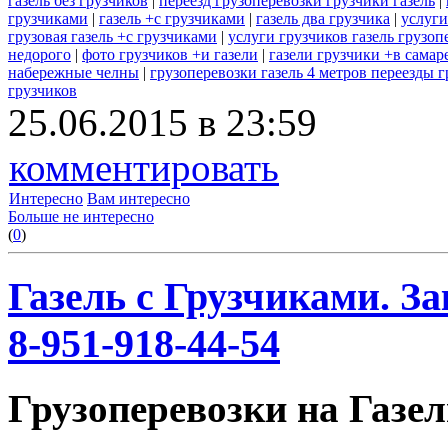
газель без грузчиков
|
переезд грузоперевозки грузчики газель
|
грузчиками
|
газель +с грузчиками
|
газель два грузчика
|
услуги
грузовая газель +с грузчиками
|
услуги грузчиков газель грузоп
недорого
|
фото грузчиков +и газели
|
газели грузчики +в самар
набережные челны
|
грузоперевозки газель 4 метров переезды 
грузчиков
25.06.2015 в 23:59
комментировать
Интересно
Вам интересно
Больше не интересно
(
0
)
Газель с Грузчиками. За
8-951-918-44-54
Грузоперевозки на Газел