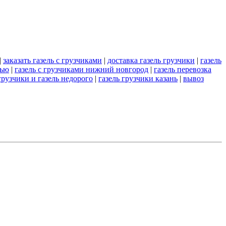
|
заказать газель с грузчиками
|
доставка газель грузчики
|
газель
лью
|
газель с грузчиками нижний новгород
|
газель перевозка
грузчики и газель недорого
|
газель грузчики казань
|
вывоз