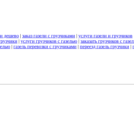
ми дешево
|
заказ газели с грузчиками
|
услуги газели и грузчиков
грузчики
|
услуги грузчиков с газелью
|
заказать грузчиков с газе
зелью
|
газель перевозки с грузчиками
|
переезд газель грузчики
|