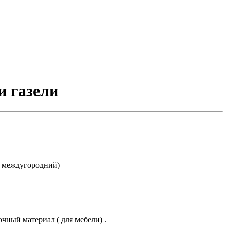
и газели
и междугородний)
очный материал ( для мебели) .