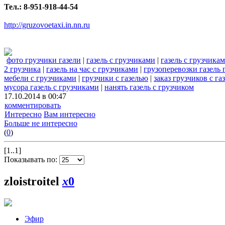
Тел.: 8-951-918-44-54
http://gruzovoetaxi.in.nn.ru
фото грузчики газели
|
газель с грузчиками
|
газель с грузчика
2 грузчика
|
газель на час с грузчиками
|
грузоперевозки газель 
мебели с грузчиками
|
грузчики с газелью
|
заказ грузчиков с га
мусора газель с грузчиками
|
нанять газель с грузчиком
17.10.2014 в 00:47
комментировать
Интересно
Вам интересно
Больше не интересно
(
0
)
[1..1]
Показывать по:
zloistroitel
x
0
Эфир