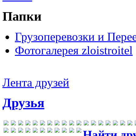
Папки
Грузоперевозки и Пере
Фотогалерея zloistroitel
Лента друзей
Друзья
Найти др