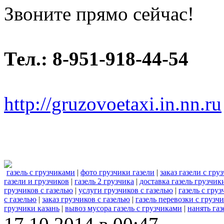
Звоните прямо сейчас!
Тел.: 8-951-918-44-54
http://gruzovoetaxi.in.nn.ru
газель с грузчиками
|
фото грузчики газели
|
заказ газели с гру
газели и грузчиков
|
газель 2 грузчика
|
доставка газель грузчик
грузчиков с газелью
|
услуги грузчиков с газелью
|
газель с гру
с газелью
|
заказ грузчиков с газелью
|
газель перевозки с грузч
грузчики казань
|
вывоз мусора газель с грузчиками
|
нанять газ