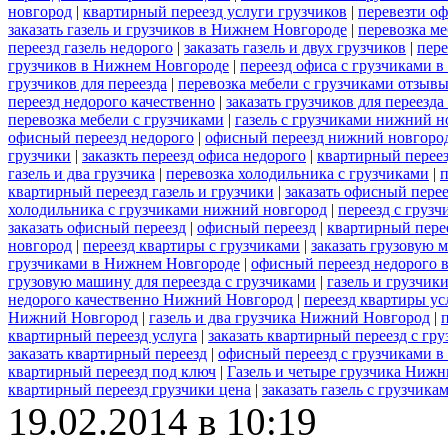
новгород
|
квартирный переезд услуги грузчиков
|
перевезти о
заказать газель и грузчиков в Нижнем Новгороде
|
перевозка ме
переезд газель недорого
|
заказать газель и двух грузчиков
|
пере
грузчиков в Нижнем Новгороде
|
переезд офиса с грузчиками 
грузчиков для переезда
|
перевозка мебели с грузчиками отзыв
переезд недорого качественно
|
заказать грузчиков для переезд
перевозка мебели с грузчиками
|
газель с грузчиками нижний н
офисный переезд недорого
|
офисный переезд нижний новгоро
грузчики
|
заказкть переезд офиса недорого
|
квартирный переезд
газель и два грузчика
|
перевозка холодильника с грузчиками
|
п
квартирный переезд газель и грузчики
|
заказать офисный пере
холодильника с грузчиками нижний новгород
|
переезд с грузч
заказать офисный переезд
|
офисный переезд
|
квартирный пере
новгород
|
переезд квартиры с грузчиками
|
заказать грузовую 
грузчиками в Нижнем Новгороде
|
офисный переезд недорого 
грузовую машину для переезда с грузчиками
|
газель и грузчик
недорого качественно Нижний Новгород
|
переезд квартиры у
Нижний Новгород
|
газель и два грузчика Нижний Новгород
|
квартирный переезд услуга
|
заказать квартирный переезд с гр
заказать квартирный переезд
|
офисный переезд с грузчиками в
квартирный переезд под ключ
|
Газель и четыре грузчика Ниж
квартирный переезд грузчики цена
|
заказать газель с грузчик
19.02.2014 в 10:19