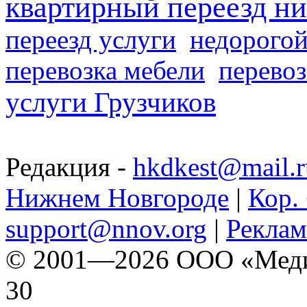
квартирный переезд н
переезд услуги
недорогой
перевозка мебели
перевоз
услуги Грузчиков
Редакция -
hkdkest@mail.r
Нижнем Новгороде
|
Кор. 
support@nnov.org
|
Реклам
© 2001—2026 ООО «Медиа 
30