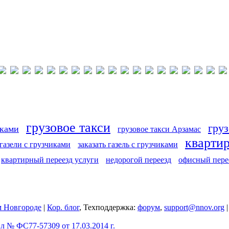
грузовое такси
груз
иками
грузовое такси Арзамас
кварти
 газели с грузчиками
заказать газель с грузчиками
квартирный переезд услуги
недорогой переезд
офисный пере
 Новгороде
|
Кор. блог
, Техподдержка:
форум
,
support@nnov.org
 № ФС77-57309 от 17.03.2014 г.