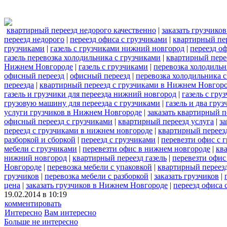
квартирный переезд недорого качественно
|
заказать грузчико
переезд недорого
|
переезд офиса с грузчиками
|
квартирный пер
грузчиками
|
газель с грузчиками нижний новгород
|
переезд оф
газель перевозка холодильника с грузчиками
|
квартирный пере
Нижнем Новгороде
|
газель с грузчиками
|
перевозка холодильн
офисный переезд
|
офисный переезд
|
перевозка холодильника 
переезда
|
квартирный переезд с грузчиками в Нижнем Новгор
газель и грузчики для переезда нижний новгород
|
газель с гр
грузовую машину для переезда с грузчиками
|
газель и два гр
услуги грузчиков в Нижнем Новгороде
|
заказать квартирный 
офисный переезд с грузчиками
|
квартирный переезд услуга
|
за
переезд с грузчиками в нижнем новгороде
|
квартирный переез
разборкой и сборкой
|
переезд с грузчиками
|
перевезти офис с 
мебели с грузчиками
|
перевезти офис в нижнем новгороде
|
кв
нижний новгород
|
квартирный переезд газель
|
перевезти офис
Новгороде
|
перевозка мебели с упаковкой
|
квартирный переезд
грузчиков
|
перевозка мебели с разборкой
|
заказать грузчиков
|
цена
|
заказать грузчиков в Нижнем Новгороде
|
переезд офиса
19.02.2014 в 10:19
комментировать
Интересно
Вам интересно
Больше не интересно