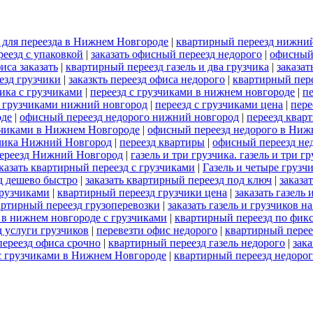
в для переезда в Нижнем Новгороде
|
квартирный переезд нижни
еезд с упаковкой
|
заказать офисный переезд недорого
|
офисный
иса заказать
|
квартирный переезд газель и два грузчика
|
заказа
езд грузчики
|
заказкть переезд офиса недорого
|
квартирный пере
ика с грузчиками
|
переезд с грузчиками в нижнем новгороде
|
пе
с грузчиками нижний новгород
|
переезд с грузчиками цена
|
пере
оде
|
офисный переезд недорого нижний новгород
|
переезд квар
узчиками в Нижнем Новгороде
|
офисный переезд недорого в Ниж
узчика Нижний Новгород
|
переезд квартиры
|
офисный переезд не
переезд Нижний Новгород
|
газель и три грузчика. газель и три
казать квартирный переезд с грузчиками
|
Газель и четыре груз
д дешево быстро
|
заказать квартирный переезд под ключ
|
заказа
грузчиками
|
квартирный переезд грузчики цена
|
заказать газель 
артирный переезд грузоперевозки
|
заказать газель и грузчиков 
 в нижнем новгороде с грузчиками
|
квартирный переезд по фик
 услуги грузчиков
|
перевезти офис недорого
|
квартирный перее
переезд офиса срочно
|
квартирный переезд газель недорого
|
зака
 с грузчиками в Нижнем Новгороде
|
квартирный переезд недорог