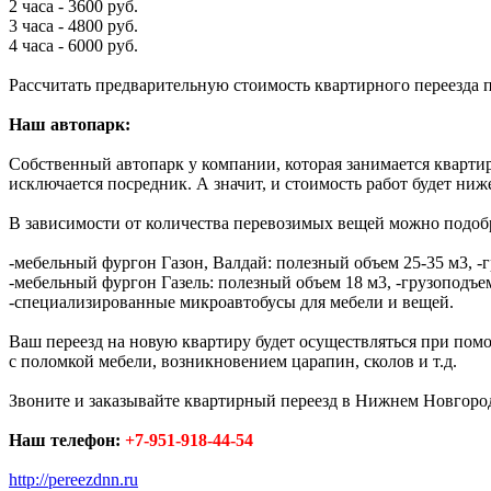
2 часа - 3600 руб.
3 часа - 4800 руб.
4 часа - 6000 руб.
Рассчитать предварительную стоимость квартирного переезда
Наш автопарк:
Собственный автопарк у компании, которая занимается квартир
исключается посредник. А значит, и стоимость работ будет ниж
В зависимости от количества перевозимых вещей можно подобр
-мебельный фургон Газон, Валдай: полезный объем 25-35 м3, -г
-мебельный фургон Газель: полезный объем 18 м3, -грузоподъем
-специализированные микроавтобусы для мебели и вещей.
Ваш переезд на новую квартиру будет осуществляться при по
с поломкой мебели, возникновением царапин, сколов и т.д.
Звоните и заказывайте квартирный переезд в Нижнем Новгород
Наш телефон:
+7-951-918-44-54
http://pereezdnn.ru