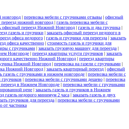
й новгород
|
перевозка мебели с грузчиками отзывы
|
офисный
 переезд нижний новгород
|
газель перевозка мебели с
ть офисный переезд Нижний Новгород
|
газель и два грузчика
|
езд газель и грузчики
|
заказать офисный переезд недорого в
реезд офиса недорого
|
газель и грузчики для переезда
|
заказать
езд офиса качественно
|
стоимость газель и грузчики для
тиры с грузчиками
|
заказать грузовую машину для переезда
|
нем Новгороде
|
переезд квартиры услуги грузчиков
|
заказать
дорого качественно Нижний Новгород
|
переезд квартиры
 грузчика Нижний Новгород
|
перевозка на газели с грузчиками
|
чика Нижний Новгород
|
заказать квартирный переезд
|
офисный
ть газель с грузчиками в нижнем новгороде
|
перевозка мебели с
и грузчиков
|
перевозка мебели с грузчиками дешево
|
перевозка
на переезд в Нижнем Новгороде
|
перевозка мебели с грузчиками
сированной цене
|
заказать газель и грузчиков в Нижнем
зд газель недорого минимум 2 часа
|
заказать газель и двух
зать грузчиков для переезда
|
перевозка мебели с грузчиками
о от частника