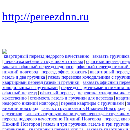
http://pereezdnn.ru
квартирный переезд недорого качественно
|
заказать грузчико
|
перевозка мебели с грузчиками отзывы
|
офисный переезд нед
заказать офисный переезд недорого
|
офисный переезд нижний 
нижний новгород
|
переезд офиса заказать
|
квартирный переезд
газель и два грузчика
|
газель перевозка холодильника с грузчи
квартирный переезд газель и грузчики
|
заказать офисный пере
холодильника с грузчиками
|
переезд с грузчиками в нижнем н
офисный переезд
|
офисный переезд
|
перевозка холодильника 
качественно
|
стоимость газель и грузчики для переезда
|
кварти
недорого нижний новгород
|
переезд квартиры с грузчиками
|
з
нижний новгород
|
газель с грузчиками в Нижнем Новгороде
|
грузчиков
|
заказать грузовую машину для переезда с грузчикам
переезд недорого качественно Нижний Новгород
|
переезд ква
Нижний Новгород
|
газель и три грузчика. газель и три груз
грузчиками
|
квартирный переезд услуга
|
заказать квартирный 