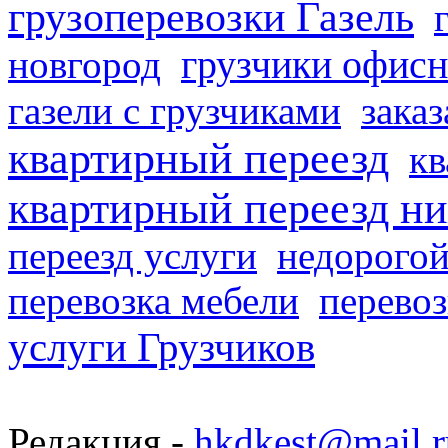
грузоперевозки Газель
грузчики офисн
новгород
газели с грузчиками
заказ
квартирный переезд
кв
квартирный переезд н
переезд услуги
недорогой
перевозка мебели
перевоз
услуги Грузчиков
Редакция -
hkdkest@mail.r