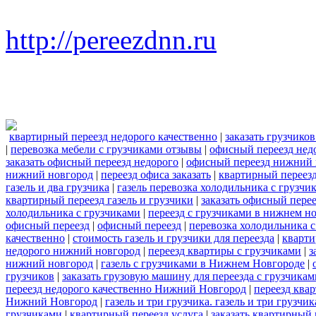
http://pereezdnn.ru
квартирный переезд недорого качественно
|
заказать грузчико
|
перевозка мебели с грузчиками отзывы
|
офисный переезд нед
заказать офисный переезд недорого
|
офисный переезд нижний 
нижний новгород
|
переезд офиса заказать
|
квартирный переезд
газель и два грузчика
|
газель перевозка холодильника с грузчи
квартирный переезд газель и грузчики
|
заказать офисный пере
холодильника с грузчиками
|
переезд с грузчиками в нижнем н
офисный переезд
|
офисный переезд
|
перевозка холодильника 
качественно
|
стоимость газель и грузчики для переезда
|
кварти
недорого нижний новгород
|
переезд квартиры с грузчиками
|
з
нижний новгород
|
газель с грузчиками в Нижнем Новгороде
|
грузчиков
|
заказать грузовую машину для переезда с грузчикам
переезд недорого качественно Нижний Новгород
|
переезд ква
Нижний Новгород
|
газель и три грузчика. газель и три груз
грузчиками
|
квартирный переезд услуга
|
заказать квартирный 