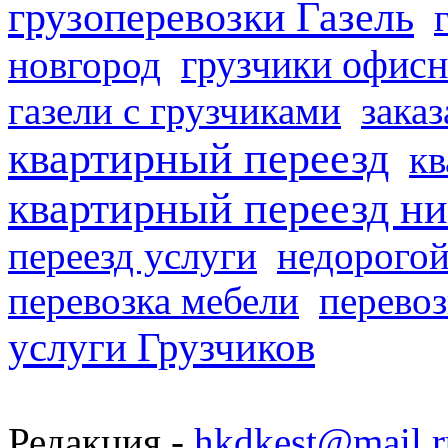
грузоперевозки Газель
грузчики офисн
новгород
газели с грузчиками
заказ
квартирный переезд
кв
квартирный переезд н
переезд услуги
недорогой
перевозка мебели
перевоз
услуги Грузчиков
Редакция -
hkdkest@mail.r