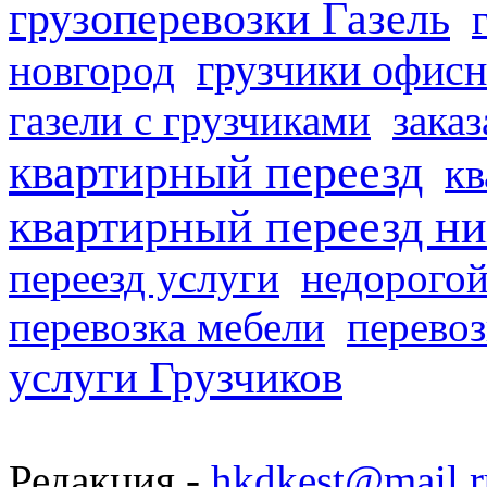
грузоперевозки Газель
грузчики офисн
новгород
газели с грузчиками
заказ
квартирный переезд
кв
квартирный переезд н
переезд услуги
недорогой
перевозка мебели
перевоз
услуги Грузчиков
Редакция -
hkdkest@mail.r