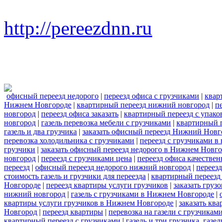
http://pereezdnn.ru
офисный переезд недорого
|
переезд офиса с грузчиками
|
квар
Нижнем Новгороде
|
квартирный переезд нижний новгород
|
п
новгород
|
переезд офиса заказать
|
квартирный переезд с упако
новгород
|
газель перевозка мебели с грузчиками
|
квартирный п
газель и два грузчика
|
заказать офисный переезд Нижний Новг
перевозка холодильника с грузчиками
|
переезд с грузчиками в
грузчики
|
заказать офисный переезд недорого в Нижнем Новг
новгород
|
переезд с грузчиками цена
|
переезд офиса качествен
переезд
|
офисный переезд недорого нижний новгород
|
переез
стоимость газель и грузчики для переезда
|
квартирный переезд
Новгороде
|
переезд квартиры услуги грузчиков
|
заказать груз
нижний новгород
|
газель с грузчиками в Нижнем Новгороде
|
квартиры услуги грузчиков в Нижнем Новгороде
|
заказать кв
Новгород
|
переезд квартиры
|
перевозка на газели с грузчикам
квартирный переезд с грузчиками
|
газель и три грузчика. газ