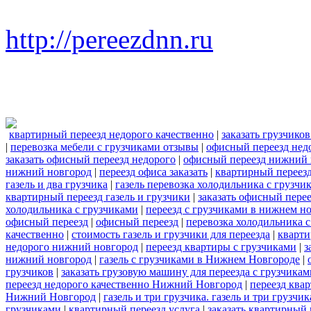
http://pereezdnn.ru
квартирный переезд недорого качественно
|
заказать грузчико
|
перевозка мебели с грузчиками отзывы
|
офисный переезд нед
заказать офисный переезд недорого
|
офисный переезд нижний 
нижний новгород
|
переезд офиса заказать
|
квартирный переезд
газель и два грузчика
|
газель перевозка холодильника с грузчи
квартирный переезд газель и грузчики
|
заказать офисный пере
холодильника с грузчиками
|
переезд с грузчиками в нижнем н
офисный переезд
|
офисный переезд
|
перевозка холодильника 
качественно
|
стоимость газель и грузчики для переезда
|
кварти
недорого нижний новгород
|
переезд квартиры с грузчиками
|
з
нижний новгород
|
газель с грузчиками в Нижнем Новгороде
|
грузчиков
|
заказать грузовую машину для переезда с грузчикам
переезд недорого качественно Нижний Новгород
|
переезд ква
Нижний Новгород
|
газель и три грузчика. газель и три груз
грузчиками
|
квартирный переезд услуга
|
заказать квартирный 