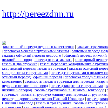
http://pereezdnn.ru
квартирный переезд недорого качественно
|
заказать грузчико
|
перевозка мебели с грузчиками отзывы
|
офисный переезд нед
заказать офисный переезд недорого
|
офисный переезд нижний 
нижний новгород
|
переезд офиса заказать
|
квартирный переезд
газель и два грузчика
|
газель перевозка холодильника с грузчи
квартирный переезд газель и грузчики
|
заказать офисный пере
холодильника с грузчиками
|
переезд с грузчиками в нижнем н
офисный переезд
|
офисный переезд
|
перевозка холодильника 
качественно
|
стоимость газель и грузчики для переезда
|
кварти
недорого нижний новгород
|
переезд квартиры с грузчиками
|
з
нижний новгород
|
газель с грузчиками в Нижнем Новгороде
|
грузчиков
|
заказать грузовую машину для переезда с грузчикам
переезд недорого качественно Нижний Новгород
|
переезд ква
Нижний Новгород
|
газель и три грузчика. газель и три груз
грузчиками
|
квартирный переезд услуга
|
заказать квартирный 