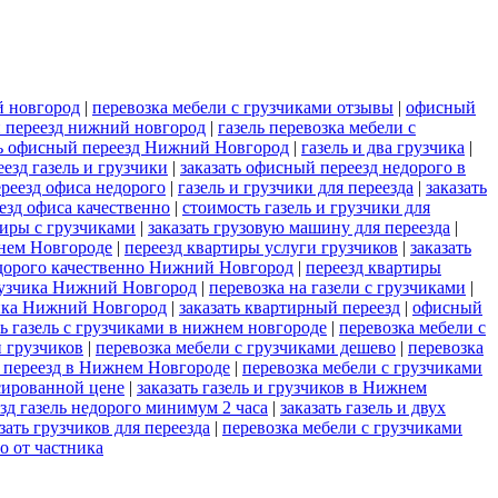
й новгород
|
перевозка мебели с грузчиками отзывы
|
офисный
 переезд нижний новгород
|
газель перевозка мебели с
ть офисный переезд Нижний Новгород
|
газель и два грузчика
|
езд газель и грузчики
|
заказать офисный переезд недорого в
реезд офиса недорого
|
газель и грузчики для переезда
|
заказать
езд офиса качественно
|
стоимость газель и грузчики для
тиры с грузчиками
|
заказать грузовую машину для переезда
|
нем Новгороде
|
переезд квартиры услуги грузчиков
|
заказать
дорого качественно Нижний Новгород
|
переезд квартиры
 грузчика Нижний Новгород
|
перевозка на газели с грузчиками
|
чика Нижний Новгород
|
заказать квартирный переезд
|
офисный
ть газель с грузчиками в нижнем новгороде
|
перевозка мебели с
и грузчиков
|
перевозка мебели с грузчиками дешево
|
перевозка
на переезд в Нижнем Новгороде
|
перевозка мебели с грузчиками
сированной цене
|
заказать газель и грузчиков в Нижнем
зд газель недорого минимум 2 часа
|
заказать газель и двух
зать грузчиков для переезда
|
перевозка мебели с грузчиками
о от частника