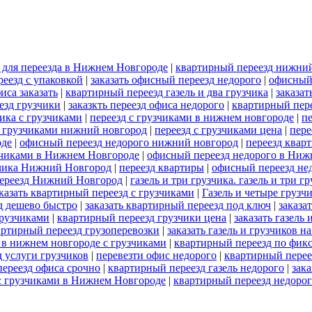
в для переезда в Нижнем Новгороде
|
квартирный переезд нижни
еезд с упаковкой
|
заказать офисный переезд недорого
|
офисный
иса заказать
|
квартирный переезд газель и два грузчика
|
заказа
езд грузчики
|
заказкть переезд офиса недорого
|
квартирный пере
ика с грузчиками
|
переезд с грузчиками в нижнем новгороде
|
пе
с грузчиками нижний новгород
|
переезд с грузчиками цена
|
пере
оде
|
офисный переезд недорого нижний новгород
|
переезд квар
узчиками в Нижнем Новгороде
|
офисный переезд недорого в Ниж
узчика Нижний Новгород
|
переезд квартиры
|
офисный переезд не
переезд Нижний Новгород
|
газель и три грузчика. газель и три
казать квартирный переезд с грузчиками
|
Газель и четыре груз
д дешево быстро
|
заказать квартирный переезд под ключ
|
заказа
грузчиками
|
квартирный переезд грузчики цена
|
заказать газель 
артирный переезд грузоперевозки
|
заказать газель и грузчиков 
 в нижнем новгороде с грузчиками
|
квартирный переезд по фик
 услуги грузчиков
|
перевезти офис недорого
|
квартирный перее
переезд офиса срочно
|
квартирный переезд газель недорого
|
зака
 с грузчиками в Нижнем Новгороде
|
квартирный переезд недорог