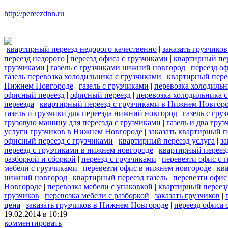
http://pereezdnn.ru
квартирный переезд недорого качественно
|
заказать грузчико
переезд недорого
|
переезд офиса с грузчиками
|
квартирный пер
грузчиками
|
газель с грузчиками нижний новгород
|
переезд оф
газель перевозка холодильника с грузчиками
|
квартирный пере
Нижнем Новгороде
|
газель с грузчиками
|
перевозка холодильн
офисный переезд
|
офисный переезд
|
перевозка холодильника 
переезда
|
квартирный переезд с грузчиками в Нижнем Новгор
газель и грузчики для переезда нижний новгород
|
газель с гр
грузовую машину для переезда с грузчиками
|
газель и два гр
услуги грузчиков в Нижнем Новгороде
|
заказать квартирный 
офисный переезд с грузчиками
|
квартирный переезд услуга
|
за
переезд с грузчиками в нижнем новгороде
|
квартирный переез
разборкой и сборкой
|
переезд с грузчиками
|
перевезти офис с 
мебели с грузчиками
|
перевезти офис в нижнем новгороде
|
кв
нижний новгород
|
квартирный переезд газель
|
перевезти офис
Новгороде
|
перевозка мебели с упаковкой
|
квартирный переезд
грузчиков
|
перевозка мебели с разборкой
|
заказать грузчиков
|
цена
|
заказать грузчиков в Нижнем Новгороде
|
переезд офиса
19.02.2014 в 10:19
комментировать