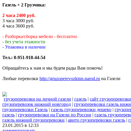
Газель + 2 Грузчика:
2 часа 2400 руб.
3 часа 3000 руб.
4 часа 3600 руб.
- Разборка/сборка мебели - бесплатно
- без учета этажности
- Упаковка в наличии
Тел.: 8-951-918-44-54
Обращайтесь к нам и мы будем рады Вам помочь!
Любые перевозки
http://gruzoperevozkinn.narod.ru
на Газели
грузоперевозки на личной газели
|
газель
|
сайт грузоперевозки
грузоперевозок нижний новгород
|
грузоперевозки газель ниж
грузоперевозки Газель
|
газель грузоперевозки дешево
|
грузопе
газель
|
грузоперевозки на Газели по России
|
газель грузоперев
газель нижний грузоперевозки
|
авито грузоперевозки газель
|
г
23.01.2015 в 12:33
комментировать