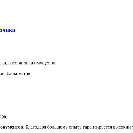
узчики
орка, расстановка имущества
ов, банкоматов
ора)
документов.
Благодаря большому опыту гарантируется высокий у