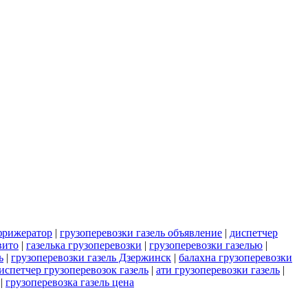
ефрижератор
|
грузоперевозки газель объявление
|
диспетчер
вито
|
газелька грузоперевозки
|
грузоперевозки газелью
|
ь
|
грузоперевозки газель Дзержинск
|
балахна грузоперевозки
испетчер грузоперевозок газель
|
ати грузоперевозки газель
|
|
грузоперевозка газель цена