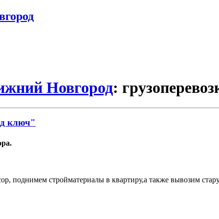
вгород
Нижний Новгород
: грузоперевоз
од ключ"
ора.
р, поднимем стройматериалы в квартиру,а также вывозим стару