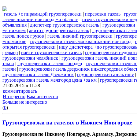
газель +с пирамидой грузоперевозки
|
перевозки газель
|
грузо
газель нижний новгород +и область
|
газель грузоперевозки не
объявления
|
диспетчер грузоперевозок газель
|
грузоперевозки 
+в нижнем
|
авито грузоперевозки газель
|
грузоперевозки газе
газель поиск грузов
|
газель нижний грузоперевозки
|
грузопере
+по москве
|
грузоперевозки газель москва нижний новгород
|
открытая грузоперевозки
|
ищу диспетчера +по грузоперевозкам
фермер
|
найти грузоперевозки газель
|
грузоперевозки недорог
грузоперевозки челябинск
|
грузоперевозки газель нижний нов
такси
|
грузоперевозки газель городец
|
грузоперевозки газель 
газели
|
грузоперевозки газель дзержинск нижегородская облас
грузоперевозки газель Дзержинск
|
грузоперевозки газель ищу
грузоперевозки газель межгород цена +за км
|
грузоперевозки г
21.05.2015 в 11:28
комментировать
Интересно
Вам интересно
Больше не интересно
(
0
)
Грузоперевозки на газелях в Нижнем Новгороде
Грузоперевозки по Нижнему Новгороду, Арзамасу, Дзержинску