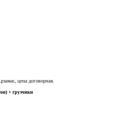
замас, цена договорная.
н) + грузчики