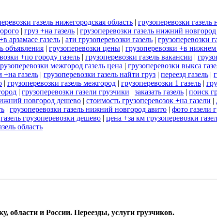
перевозки газель нижегородская область
|
грузоперевозки газель 
дорого
|
груз +на газель
|
грузоперевозки газель нижний новгород
+в арзамасе газель
|
ати грузоперевозки газель
|
грузоперевозки г
ль объявления
|
грузоперевозки цены
|
грузоперевозки +в нижнем
возки +по городу газель
|
грузоперевозки газель вакансии
|
грузо
грузоперевозки межгород газель цена
|
грузоперевозки выкса газе
 +на газель
|
грузоперевозки газель найти груз
|
переезд газель
|
о
|
грузоперевозки газель межгород
|
грузоперевозки 1 газель
|
гру
город
|
грузоперевозки газели грузчики
|
заказать газель
|
поиск г
нижний новгород дешево
|
стоимость грузоперевозок +на газели
|
ть
|
грузоперевозки газель нижний новгород авито
|
фото газели 
|
газель грузоперевозки дешево
|
цена +за км грузоперевозки газе
азель область
, области и России. Переезды, услуги грузчиков.