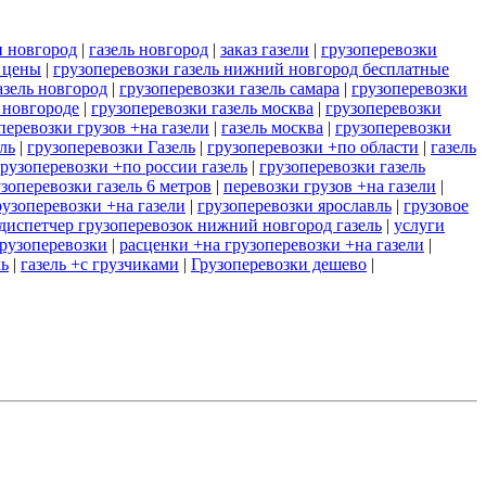
н новгород
|
газель новгород
|
заказ газели
|
грузоперевозки
 цены
|
грузоперевозки газель нижний новгород бесплатные
азель новгород
|
грузоперевозки газель самара
|
грузоперевозки
 новгороде
|
грузоперевозки газель москва
|
грузоперевозки
перевозки грузов +на газели
|
газель москва
|
грузоперевозки
ль
|
грузоперевозки Газель
|
грузоперевозки +по области
|
газель
грузоперевозки +по россии газель
|
грузоперевозки газель
зоперевозки газель 6 метров
|
перевозки грузов +на газели
|
рузоперевозки +на газели
|
грузоперевозки ярославль
|
грузовое
диспетчер грузоперевозок нижний новгород газель
|
услуги
грузоперевозки
|
расценки +на грузоперевозки +на газели
|
ль
|
газель +с грузчиками
|
Грузоперевозки дешево
|