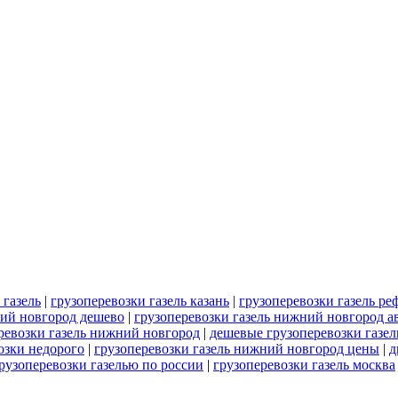
 газель
|
грузоперевозки газель казань
|
грузоперевозки газель р
ний новгород дешево
|
грузоперевозки газель нижний новгород а
ревозки газель нижний новгород
|
дешевые грузоперевозки газел
озки недорого
|
грузоперевозки газель нижний новгород цены
|
д
рузоперевозки газелью по россии
|
грузоперевозки газель москва