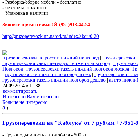
- Разборка/сборка мебели - бесплатно
- без учета этажности
- Упаковка в наличии
Звоните прямо сейчас!８ (951)918-44-54
http://gruzoperevozkinn.narod.ru/index/akcii/0-20
грузоперевозки по россии нижний новгород
|
грузоперевозки 
грузоперевозки санкт петербург нижний новгород
|
грузоперев
Новгород
|
грузоперевозки газель нижний новгород москва
|
Гр
|
грузоперевозки нижний новгород пермь
|
грузоперевозки газ
грузоперевозки газель нижний новгород дешево
|
авито нижний
24.09.2014 в 11:38
комментировать
Интересно
Вам интересно
Больше не интересно
(
0
)
Грузоперевозки на "Каблуке"от 7 руб/км +7-951-9
- Грузоподъемность автомобиля - 500 кг.