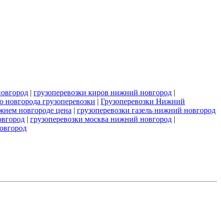
новгород
|
грузоперевозки киров нижний новгород
|
 новгорода грузоперевозки
|
Грузоперевозки Нижний
ижнем новгороде цена
|
грузоперевозки газель нижний новгород
овгород
|
грузоперевозки москва нижний новгород
|
новгород