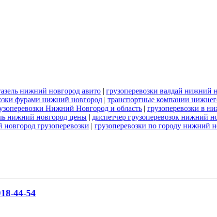
газель нижний новгород авито
|
грузоперевозки валдай нижний 
озки фурами нижний новгород
|
транспортные компании нижнего
узоперевозки Нижний Новгород и область
|
грузоперевозки в н
ель нижний новгород цены
|
диспетчер грузоперевозок нижний н
 новгород грузоперевозки
|
грузоперевозки по городу нижний 
18-44-54