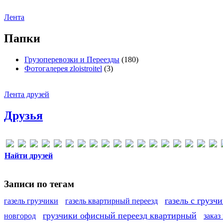
Лента
Папки
Грузоперевозки и Переезды
(180)
Фотогалерея zloistroitel
(3)
Лента друзей
Друзья
Найти друзей
Записи по тегам
газель с грузч
газель грузчики
газель квартирный переезд
грузчики офисный переезд квартирный
новгород
заказ