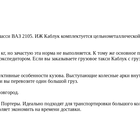
шасси ВАЗ 2105. ИЖ Каблук комплектуется цельнометаллической 
0 кг, но зачастую эта норма не выполняется. К тому же основно
кспедитором. Если вы заказываете грузовое такси Каблук с груз
руктивные особенности кузова. Выступающие колесные арки внутр
и вы перевозите один большой груз.
овгород.
 Портеры. Идеально подходят для транспортировки большого кол
ляет экономить на времени доставки.