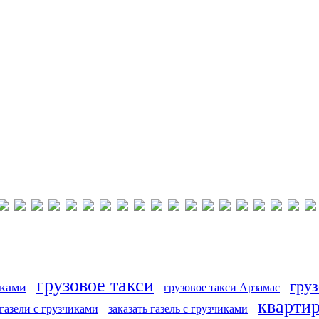
грузовое такси
груз
иками
грузовое такси Арзамас
кварти
 газели с грузчиками
заказать газель с грузчиками