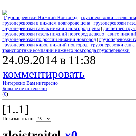
Грузоперевозки Нижний Новгород
|
грузоперевозки газель ни
грузоперевозки в нижнем новгороде цена
|
грузоперевозки газ
грузоперевозки газель нижний новгород цены
|
диспетчер груз
грузоперевозки газель нижний новгород дешево
|
авито нижний
грузоперевозки по россии нижний новгород
|
грузоперевозки г
грузоперевозки киров нижний новгород
|
грузоперевозки санк
транспортные компании нижнего новгорода грузоперевозки
24.09.2014 в 11:38
комментировать
Интересно
Вам интересно
Больше не интересно
(
0
)
[1..1]
Показывать по:
zloistroitel
x
0