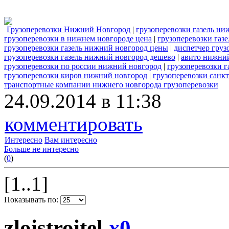
Грузоперевозки Нижний Новгород
|
грузоперевозки газель ни
грузоперевозки в нижнем новгороде цена
|
грузоперевозки газ
грузоперевозки газель нижний новгород цены
|
диспетчер груз
грузоперевозки газель нижний новгород дешево
|
авито нижний
грузоперевозки по россии нижний новгород
|
грузоперевозки г
грузоперевозки киров нижний новгород
|
грузоперевозки санк
транспортные компании нижнего новгорода грузоперевозки
24.09.2014 в 11:38
комментировать
Интересно
Вам интересно
Больше не интересно
(
0
)
[1..1]
Показывать по:
zloistroitel
x
0