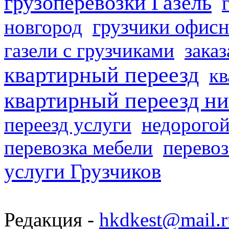
грузоперевозки Газель
грузчики офисн
новгород
газели с грузчиками
заказ
квартирный переезд
кв
квартирный переезд н
переезд услуги
недорогой
перевозка мебели
перевоз
услуги Грузчиков
Редакция -
hkdkest@mail.r