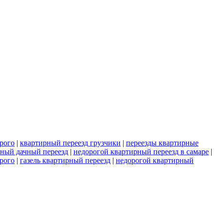
рого
|
квартирный переезд грузчики
|
переезды квартирные
ный дачный переезд
|
недорогой квартирный переезд в самаре
|
рого
|
газель квартирный переезд
|
недорогой квартирный