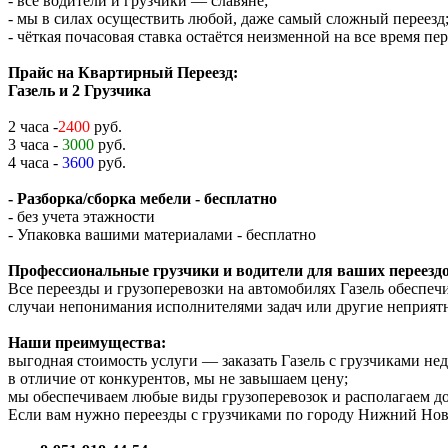
- все водители и грузчики — славяне;
- мы в силах осуществить любой, даже самый сложный переезд
- чёткая почасовая ставка остаётся неизменной на все время пе
Прайс на Квартирный Переезд:
Газель и 2 Грузчика
2 часа -
2400
руб.
3 часа -
3000
руб.
4 часа -
3600
руб.
- Разборка/сборка мебели - бесплатно
- без учета этажности
- Упаковка вашими материалами - бесплатно
Профессиональные грузчики и водители для ваших переездо
Все переезды и грузоперевозки на автомобилях Газель обеспе
случаи непонимания исполнителями задач или другие неприят
Наши преимущества:
выгодная стоимость услуги — заказать Газель с грузчиками н
в отличие от конкурентов, мы не завышаем цену;
мы обеспечиваем любые виды грузоперевозок и располагаем д
Если вам нужно переезды с грузчиками по городу Нижний Новг