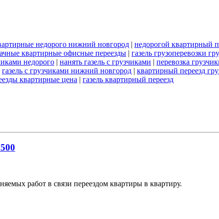
вартирные недорого нижний новгород
|
недорогой квартирный п
ачные квартирные офисные переезды
|
газель грузоперевозки гр
зчиками недорого
|
нанять газель с грузчиками
|
перевозка грузчик
|
газель с грузчиками нижний новгород
|
квартирный переезд гр
еезды квартирные цена
|
газель квартирный переезд
1500
яемых работ в связи переездом квартиры в квартиру.