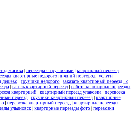
еезд москва
|
переезды с грузчиками
|
квартирный переезд
еезды квартирные недорого нижний новгород
|
услуги
д дешево
|
грузчики недорого
|
заказать квартирный переезд +с
еезда
|
газель квартирный переезд
|
работа квартирные переезды
реезд квартирный
|
квартирный переезд упаковка
|
перевозка
ачный переезд
|
грузчики квартирный переезд
|
квартирные
го
|
перевозка квартирный переезд
|
квартирные переезды
езды ульяновск
|
квартирные переезды фото
|
перевозки