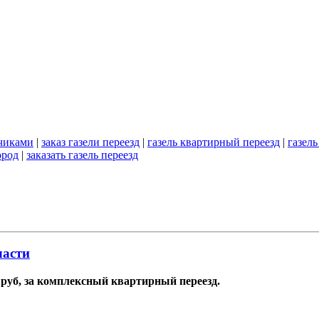
зчиками
|
заказ газели переезд
|
газель квартирный переезд
|
газель
ород
|
заказать газель переезд
ласти
0 руб, за комплексный квартирный переезд.