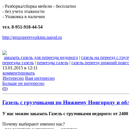
- Разборка/сборка мебели - бесплатно
- без учета этажности
- Упаковка в наличии
тел. 8-951-918-44-54
http://gruzoperevozkinn.narod.ru
заказать газель для переезда недорого
|
газель на переезд с гру
переезды газель
|
переезды газель
|
газель переезд нижний новг
13.01.2015 в 12:11
комментировать
Интересно
Вам интересно
Больше не интересно
(
0
)
Газель с грузчиками по Нижнему Новгороду и об
У нас можно заказать Газель с грузчиками недорого: от 240
Почему выбирают именно нас?