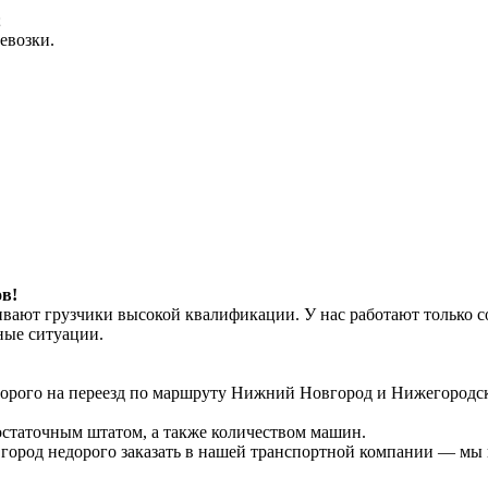
;
ревозки.
в!
чивают грузчики высокой квалификации. У нас работают только
ные ситуации.
едорого на переезд по маршруту Нижний Новгород и Нижегородск
остаточным штатом, а также количеством машин.
ород недорого заказать в нашей транспортной компании — мы г