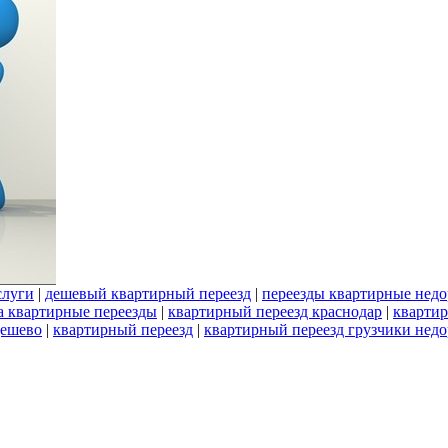
слуги
|
дешевый квартирный переезд
|
переезды квартирные недо
а квартирные переезды
|
квартирный переезд краснодар
|
квартир
дешево
|
квартирный переезд
|
квартирный переезд грузчики недо