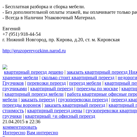
- Бесплатная разборка и сборка мебели.
- Без дополнительной оплаты этажей, вы оплачиваете только ра
- Всегда в Наличии Упаковочный Материал.
Евгений
+7 (951) 918-44-54
г. Нижний Новгород, пр. Кирова, д.20, ст. м. Кировская
http://gruzoperevozkinn.narod.ru
квартирный переезд дешево
|
заказать квартирный переезд Н
хранение мебели
|
сколько стоит квартирный переезд
|
недороги
Грузчиков
|
перевозки переезд
|
переезд мебели
|
квартирный пе
грузчиками
|
квартирный переезд
|
переезды по москве
|
кварти
|
квартирный переезд мебели
|
работа квартирные офисные пер
мебели
|
заказать переезд
|
грузоперевозки переезд
|
переезд ква
переезды воронеж
|
заказать квартирный переезд
|
квартирный п
стоимость
|
квартирный переезд цены
|
грузоперевозки кварти
грузчики
|
квартирный +и офисный переезд
21.04.2015 в 22:36
комментировать
Интересно
Вам интересно