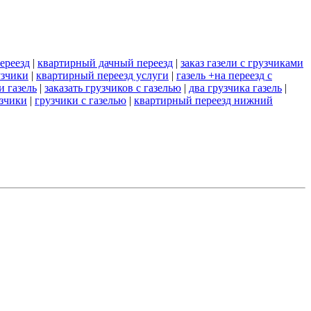
ереезд
|
квартирный дачный переезд
|
заказ газели с грузчиками
узчики
|
квартирный переезд услуги
|
газель +на переезд с
и газель
|
заказать грузчиков с газелью
|
два грузчика газель
|
узчики
|
грузчики с газелью
|
квартирный переезд нижний