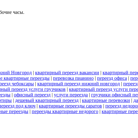
бочие часы.
ижний Новгород
|
квартирный переезд вакансии
|
квартирный пер
е квартирные переезды
|
перевозка пианино
|
переезд офиса
|
пер
реезд чебоксары
|
квартирный переезд нижний новгород
|
переез
рный переезд услуги грузчиков
|
квартирный переезд услуги пер
еезды
|
офисный переезд
|
услуги переезда
|
грузчики офисный пе
ртиры
|
дешевый квартирный переезд
|
квартирные перевозки
|
д
ереезд под ключ
|
квартирные переезды саратов
|
переезд недоро
рные переезды
|
переезды квартирные недорого
|
квартирные пере