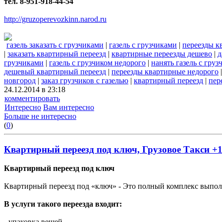
тел. 8-951-918-44-54
http://gruzoperevozkinn.narod.ru
газель заказать с грузчиками
|
газель с грузчиками
|
переезды к
|
заказать квартирный переезд
|
квартирные переезды дешево
|
д
грузчиками
|
газель с грузчиком недорого
|
нанять газель с гру
дешевый квартирный переезд
|
переезды квартирные недорого
новгород
|
заказ грузчиков с газелью
|
квартирный переезд
|
пер
24.12.2014 в 23:18
комментировать
Интересно
Вам интересно
Больше не интересно
(
0
)
Квартирный переезд под ключ, Грузовое Такси +
Квартирный переезд под ключ
Квартирный переезд под «ключ» - Это полный комплекс выполн
В услуги такого переезда входит:
- упаковка вещей,