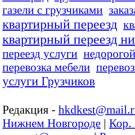
газели с грузчиками
заказ
квартирный переезд
кв
квартирный переезд н
переезд услуги
недорогой
перевозка мебели
перевоз
услуги Грузчиков
Редакция -
hkdkest@mail.r
Нижнем Новгороде
|
Кор. 