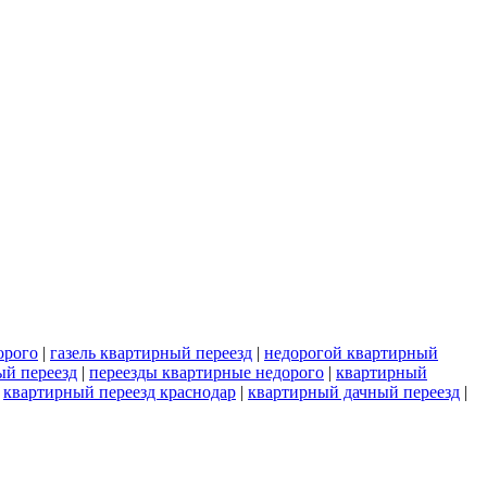
орого
|
газель квартирный переезд
|
недорогой квартирный
й переезд
|
переезды квартирные недорого
|
квартирный
|
квартирный переезд краснодар
|
квартирный дачный переезд
|