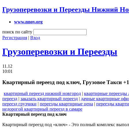
Грузоперевозки и Переезды Нижний Но
www.nnov.org
поиск по сайту
Регистрация
|
Вход
Грузоперевозки и Переезды
11.12
10:01
Квартирный переезд под ключ, Грузовое Такси +
квартирный переезд нижний новгород
|
квартирные переезды
переезд
|
заказать квартирный переезд
|
дачные квартирные офи
переезд грузчики
|
переезды квартирные цена
|
переезды кварт
недорогой квартирный переезд в самаре
Квартирный переезд под ключ
Квартирный переезд под «ключ» - Это полный комплекс выполн