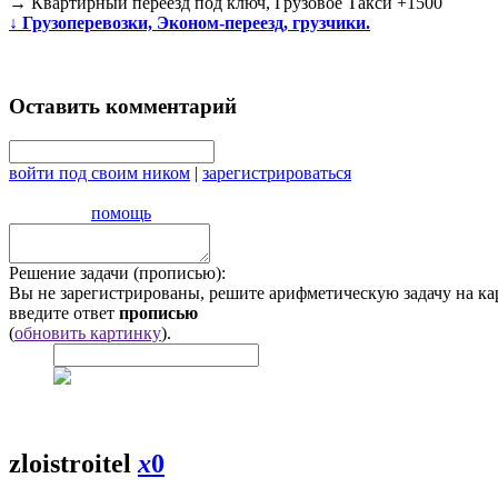
→
Квартирный переезд под ключ, Грузовое Такси +1500
↓
Грузоперевозки, Эконом-переезд, грузчики.
Оставить комментарий
войти под своим ником
|
зарегистрироваться
помощь
Решение задачи (прописью):
Вы не зарегистрированы, решите арифметическую задачу на ка
введите ответ
прописью
(
обновить картинку
).
zloistroitel
x
0