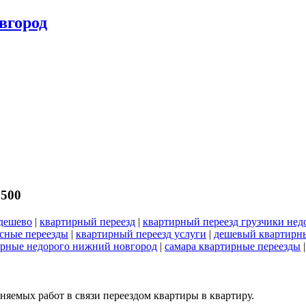
вгород
1500
 дешево
|
квартирный переезд
|
квартирный переезд грузчики нед
сные переезды
|
квартирный переезд услуги
|
дешевый квартирны
ирные недорого нижний новгород
|
самара квартирные переезды
яемых работ в связи переездом квартиры в квартиру.