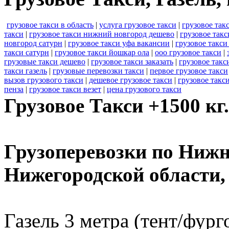
грузовое такси в область
|
услуга грузовое такси
|
грузовое так
такси
|
грузовое такси нижний новгород дешево
|
грузовое такс
новгород сатурн
|
грузовое такси уфа вакансии
|
грузовое такс
такси сатурн
|
грузовое такси йошкар ола
|
ооо грузовое такси
|
грузовые такси дешево
|
грузовое такси заказать
|
грузовое такс
такси газель
|
грузовые перевозки такси
|
первое грузовое такси
вызов грузового такси
|
дешевое грузовое такси
|
грузовое такс
пенза
|
грузовое такси везет
|
цена грузового такси
Грузовое Такси +1500 кг.
Грузоперевозки по Нижн
Нижегородской области
Газель 3 метра (тент/фург