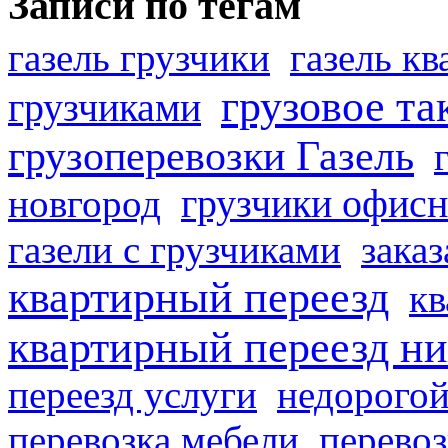
Записи по тегам
газель грузчики
газель к
грузовое та
грузчиками
грузоперевозки Газель
грузчики офисн
новгород
газели с грузчиками
заказ
квартирный переезд
кв
квартирный переезд н
переезд услуги
недорогой
перевозка мебели
перевоз