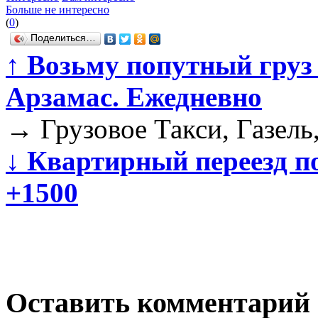
Больше не интересно
(
0
)
Поделиться…
↑
Возьму попутный груз 
Арзамас. Ежедневно
→
Грузовое Такси, Газель
↓
Квартирный переезд по
+1500
Оставить комментарий