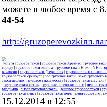
можете в любое время с 8
44-54
http://gruzoperevozkinn.na
услуга грузовое такси
|
грузовое такси Арзамас
|
грузовое такс
городу
|
грузовое такси эконом
|
грузовое такси Нижний Новго
вакансии
|
грузовое такси Дзержинск
|
грузовое такси нижний 
грузовое такси оренбург
|
ооо грузовое такси
|
заказ грузового т
такси дешево
|
грузовое такси москва
|
грузовое такси мустанг
|
|
грузовое такси газель
|
грузовые перевозки такси
|
первое груз
владимир
|
вызов грузового такси
|
дешевое грузовое такси
|
гру
грузовое такси пенза
|
грузовое такси везет
|
цена грузового так
15.12.2014 в 12:55