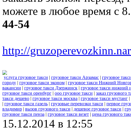
можете в любое время с 8
44-54
http://gruzoperevozkinn.na
услуга грузовое такси
|
грузовое такси Арзамас
|
грузовое такс
городу
|
грузовое такси эконом
|
грузовое такси Нижний Новго
вакансии
|
грузовое такси Дзержинск
|
грузовое такси нижний 
грузовое такси оренбург
|
ооо грузовое такси
|
заказ грузового т
такси дешево
|
грузовое такси москва
|
грузовое такси мустанг
|
|
грузовое такси газель
|
грузовые перевозки такси
|
первое груз
владимир
|
вызов грузового такси
|
дешевое грузовое такси
|
гру
грузовое такси пенза
|
грузовое такси везет
|
цена грузового так
15.12.2014 в 12:55