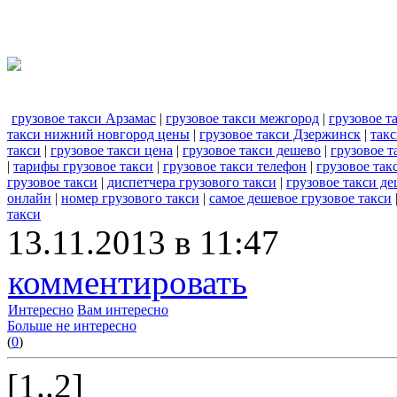
грузовое такси Арзамас
|
грузовое такси межгород
|
грузовое т
такси нижний новгород цены
|
грузовое такси Дзержинск
|
такс
такси
|
грузовое такси цена
|
грузовое такси дешево
|
грузовое т
|
тарифы грузовое такси
|
грузовое такси телефон
|
грузовое так
грузовое такси
|
диспетчера грузового такси
|
грузовое такси д
онлайн
|
номер грузового такси
|
самое дешевое грузовое такси
такси
13.11.2013 в 11:47
комментировать
Интересно
Вам интересно
Больше не интересно
(
0
)
[1..2]