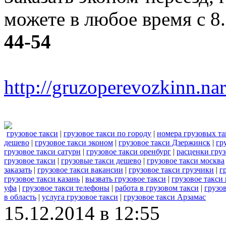
можете в любое время с 8
44-54
http://gruzoperevozkinn.na
грузовое такси
|
грузовое такси по городу
|
номера грузовых та
дешево
|
грузовое такси эконом
|
грузовое такси Дзержинск
|
гр
грузовое такси сатурн
|
грузовое такси оренбург
|
расценки груз
грузовое такси
|
грузовые такси дешево
|
грузовое такси москва
заказать
|
грузовое такси вакансии
|
грузовое такси грузчики
|
г
грузовое такси казань
|
вызвать грузовое такси
|
грузовое такси
уфа
|
грузовое такси телефоны
|
работа в грузовом такси
|
грузо
в область
|
услуга грузовое такси
|
грузовое такси Арзамас
15.12.2014 в 12:55