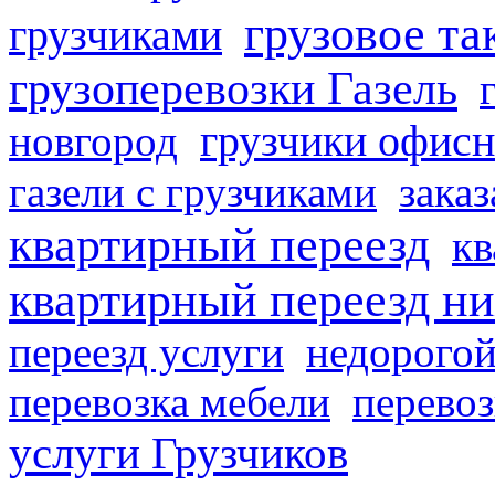
грузовое та
грузчиками
грузоперевозки Газель
грузчики офисн
новгород
газели с грузчиками
заказ
квартирный переезд
кв
квартирный переезд н
переезд услуги
недорогой
перевозка мебели
перевоз
услуги Грузчиков