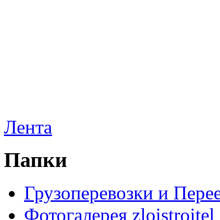
Лента
Папки
Грузоперевозки и Пере
Фотогалерея zloistroitel